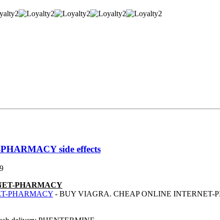
ARMACY side effects
49
RNET-PHARMACY
NET-PHARMACY
- BUY VIAGRA. CHEAP ONLINE INTERNET