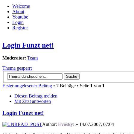
Welcome
About
Youtube
Login
Register
Login Funzt net!
Moderator:
Team
Thema gesperrt
Erster ungelesener Beitrag
• 7 Beiträge • Seite
1
von
1
Diesen Beitrag melden
Mit Zitat antworten
Login Funzt net!
Author:
Evosky!
» 14.07.2007, 07:04