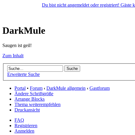
Du bist nicht angemeldet oder registriert! Gäste
DarkMule
Saugen ist geil!
Zum Inhalt
Erweiterte Suche
Portal
•
Forum
‹
DarkMule allgemein
‹
Gastforum
Ändere Schriftgröße
Arrange Blocks
Thema weiterempfehlen
Druckansicht
FAQ
Registrieren
Anmelden