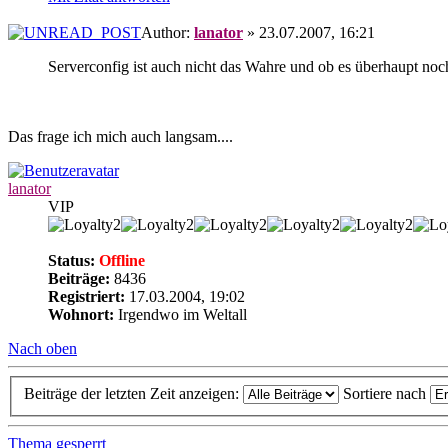
Author:
lanator
» 23.07.2007, 16:21
Serverconfig ist auch nicht das Wahre und ob es überhaupt noch
Das frage ich mich auch langsam....
lanator
VIP
Status:
Offline
Beiträge:
8436
Registriert:
17.03.2004, 19:02
Wohnort:
Irgendwo im Weltall
Nach oben
Beiträge der letzten Zeit anzeigen:
Sortiere nach
Thema gesperrt