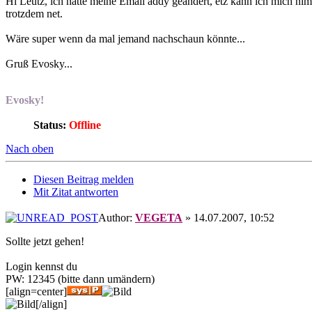
Hi Leutz, ich hatte meine Email addy geändert, etz kann ich mich nim
trotzdem net.
Wäre super wenn da mal jemand nachschaun könnte...
Gruß Evosky...
Evosky!
Status:
Offline
Nach oben
Diesen Beitrag melden
Mit Zitat antworten
Author:
VEGETA
» 14.07.2007, 10:52
Sollte jetzt gehen!
Login kennst du
PW: 12345 (bitte dann umändern)
[align=center]
[/align]