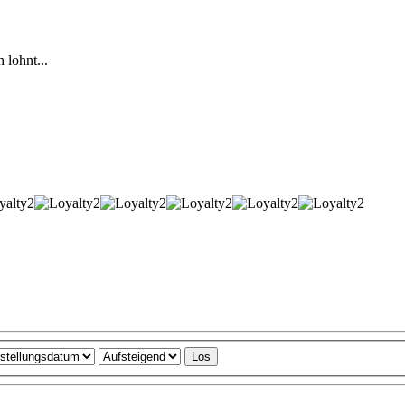
 lohnt...