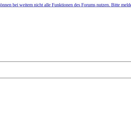
 können bei weitem nicht alle Funktionen des Forums nutzen. Bitte melde 