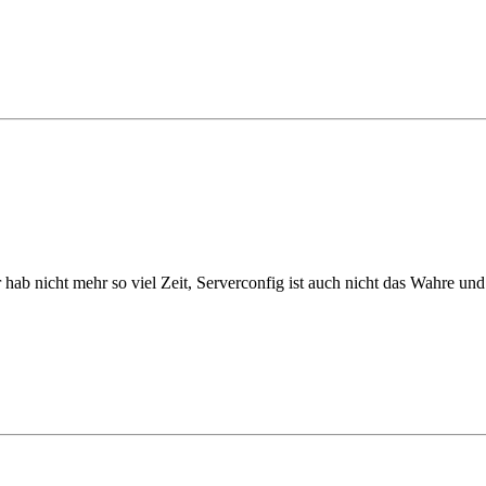
ab nicht mehr so viel Zeit, Serverconfig ist auch nicht das Wahre und 