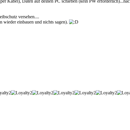
per Kabel), Daten auf deinen PC schieben (kein PW erforderlich)...nac
ibschutz versehen....
ten wieder einbauen und nichts sagen).