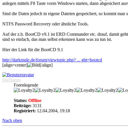
anlegen mittels F8 Taste vorm Windows starten, dann abgesichert aus
Sind die Daten jedoch in eigene Dateien gespeichert, so kommt man so
NTFS Password Recovery oder ähnliche Tools.
Auf der z.b. BootCD v9.1 ist ERD Commander etc. drauf, damit geh
sind so einfach, das man selbst erkennen kann was zu tun ist.
Hier der Link für die BootCD 9.1
http://darkmule.de/forum/viewtopic.php? ... ght=bootcd
[align=center]
[/align]
DieHappy
Forenlegende
Status:
Offline
Beiträge:
3131
Registriert:
12.04.2004, 19:18
Nach oben