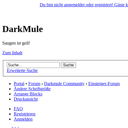
Du bist nicht angemeldet oder registriert! Gäste
DarkMule
Saugen ist geil!
Zum Inhalt
Erweiterte Suche
Portal
•
Forum
‹
Darkmule Community
‹
Einsteiger-Forum
Ändere Schriftgröße
Arrange Blocks
Druckansicht
FAQ
Registrieren
Anmelden