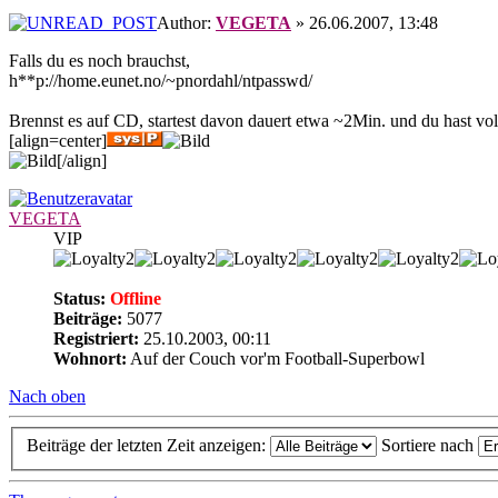
Author:
VEGETA
» 26.06.2007, 13:48
Falls du es noch brauchst,
h**p://home.eunet.no/~pnordahl/ntpasswd/
Brennst es auf CD, startest davon dauert etwa ~2Min. und du hast vo
[align=center]
[/align]
VEGETA
VIP
Status:
Offline
Beiträge:
5077
Registriert:
25.10.2003, 00:11
Wohnort:
Auf der Couch vor'm Football-Superbowl
Nach oben
Beiträge der letzten Zeit anzeigen:
Sortiere nach