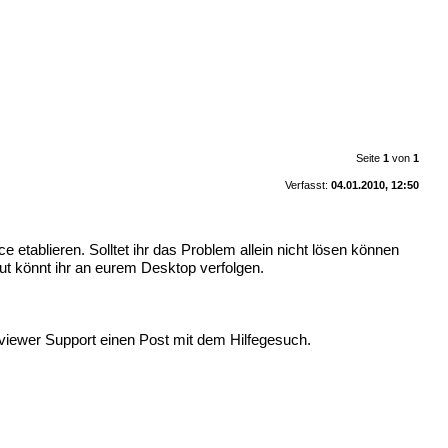
Seite
1
von
1
Verfasst:
04.01.2010, 12:50
ablieren. Solltet ihr das Problem allein nicht lösen können
tut könnt ihr an eurem Desktop verfolgen.
viewer Support
einen Post mit dem Hilfegesuch.