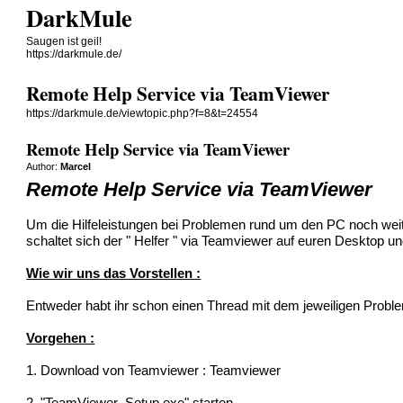
DarkMule
Saugen ist geil!
https://darkmule.de/
Remote Help Service via TeamViewer
https://darkmule.de/viewtopic.php?f=8&t=24554
Remote Help Service via TeamViewer
Author:
Marcel
Remote Help Service via TeamViewer
Um die Hilfeleistungen bei Problemen rund um den PC noch weit
schaltet sich der " Helfer " via Teamviewer auf euren Desktop un
Wie wir uns das Vorstellen :
Entweder habt ihr schon einen Thread mit dem jeweiligen Problem er
Vorgehen :
1. Download von Teamviewer :
Teamviewer
2. "TeamViewer_Setup.exe" starten