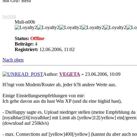
Mit Gru? Berti
berti44
Muli-n00b
Status:
Offline
Beiträge:
4
Registriert:
12.06.2006, 11:02
Nach oben
Author:
VEGETA
» 23.06.2006, 10:09
H?ngt vom Modem/Router ab, jeder h?lt andere Werte aus.
Einige Einstellungsempfehlungen von mir:
Ich gehe davon aus du hast Win XP (und du eine highid hast),
- DieHappy sagte es, Upload niedriger stellen (meine Empfehlung da i
[royalblue]16[/royalblue] mit Limit als [yellow]12[/yellow] ein[/green]
(download auf 250kb/s)
- max. Connections auf [yellow]400[/yellow] (kannst du aber auch no