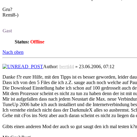
Gru?
Remi8-)
Gast
Status:
Offline
Nach oben
Author:
berti44
» 23.06.2006, 07:12
Danke f?r eure Hilfe, mit den Tipps ist es besser geworden, leider dau
Dass ich von den 5 Files die ich z.Z. sauge auch noch welche auf Paus
Die Download Einstellung habe ich schon auf 100 gedrosselt auch den
Mit dem Prozessor scheint es nicht zu tun zu haben denn der ist mit n
Mir ist aufgefallen dass nach jedem Neustart die Max. neue Verbindung
TuneUp 2006 habe ich auch installiert und die Internetverbindung bes
Ich verstehe einfach nicht dass der DarkmuleX alles so ausbremst. Sc
Gehe mit cFos ins Netz aber auch daran scheint es nicht zu liegen da 
Gibts einen anderen Mod der auch so gut saugt den ich mal testen k?