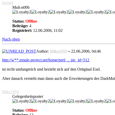
berti44
Muli-n00b
Status:
Offline
Beiträge:
4
Registriert:
12.06.2006, 11:02
Nach oben
Author:
Mike1959
» 22.06.2006, 04:46
http://w**.emule-project.net/home/perl/ ... pic_id=512
ist recht umfangreich und bezieht sich auf den Ortiginal Esel.
Aber danach versteht man dann auch die Erweiterungen des DarkMul
Mike1959
Gelegenheitsposter
Status:
Offline
Beiträge:
12