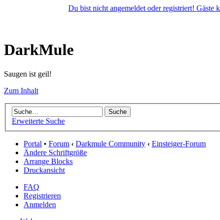
Du bist nicht angemeldet oder registriert! Gäste
DarkMule
Saugen ist geil!
Zum Inhalt
Erweiterte Suche
Portal
•
Forum
‹
Darkmule Community
‹
Einsteiger-Forum
Ändere Schriftgröße
Arrange Blocks
Druckansicht
FAQ
Registrieren
Anmelden