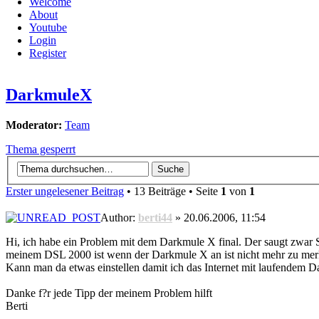
Welcome
About
Youtube
Login
Register
DarkmuleX
Moderator:
Team
Thema gesperrt
Erster ungelesener Beitrag
• 13 Beiträge • Seite
1
von
1
Author:
berti44
» 20.06.2006, 11:54
Hi, ich habe ein Problem mit dem Darkmule X final. Der saugt zwar
meinem DSL 2000 ist wenn der Darkmule X an ist nicht mehr zu mer
Kann man da etwas einstellen damit ich das Internet mit laufendem D
Danke f?r jede Tipp der meinem Problem hilft
Berti