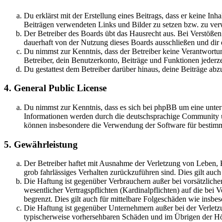
Du erklärst mit der Erstellung eines Beitrags, dass er keine Inh
Beiträgen verwendeten Links und Bilder zu setzen bzw. zu ve
Der Betreiber des Boards übt das Hausrecht aus. Bei Verstöße
dauerhaft von der Nutzung dieses Boards ausschließen und dir e
Du nimmst zur Kenntnis, dass der Betreiber keine Verantwortung 
Betreiber, dein Benutzerkonto, Beiträge und Funktionen jederze
Du gestattest dem Betreiber darüber hinaus, deine Beiträge abz
4. General Public License
Du nimmst zur Kenntnis, dass es sich bei phpBB um eine unte
Informationen werden durch die deutschsprachige Community un
können insbesondere die Verwendung der Software für bestimm
5. Gewährleistung
Der Betreiber haftet mit Ausnahme der Verletzung von Leben, Kö
grob fahrlässiges Verhalten zurückzuführen sind. Dies gilt au
Die Haftung ist gegenüber Verbrauchern außer bei vorsätzlich
wesentlicher Vertragspflichten (Kardinalpflichten) auf die be
begrenzt. Dies gilt auch für mittelbare Folgeschäden wie ins
Die Haftung ist gegenüber Unternehmern außer bei der Verletzu
typischerweise vorhersehbaren Schäden und im Übrigen der Höh