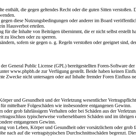
alte enthält, die gegen geltendes Recht oder die guten Sitten verstoßen. 
rwenden.
n gegen diese Nutzungsbedingungen oder anderer im Board veröffentli
in Hausverbot erteilen.
für die Inhalte von Beiträgen übernimmt, die er nicht selbst erstellt 
it zu löschen oder zu sperren.
uändern, sofern sie gegen o. g. Regeln verstoßen oder geeignet sind, 
r der General Public License (GPL) bereitgestellten Foren-Software 
ter www.phpbb.de zur Verfügung gestellt. Beide haben keinen Einflus
te Zwecke nicht untersagen oder auf Inhalte fremder Foren Einfluss n
rper und Gesundheit und der Verletzung wesentlicher Vertragspflichten
ch für mittelbare Folgeschäden wie insbesondere entgangenen Gewinn.
em oder grob fahrlässigem Verhalten oder bei Schäden aus der Verletz
i Vertragsschluss typischerweise vorhersehbaren Schäden und im übrigen
besondere entgangenen Gewinn.
ng von Leben, Körper und Gesundheit oder vorsätzlichem oder grob fah
e nach auf die vertragstypischen Durchschnittsschäden begrenzt. Dies