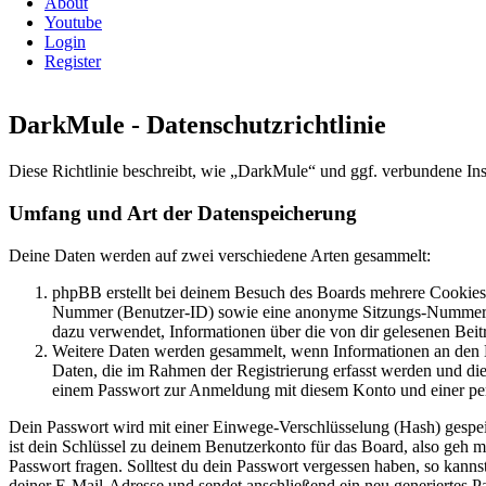
About
Youtube
Login
Register
DarkMule - Datenschutzrichtlinie
Diese Richtlinie beschreibt, wie „DarkMule“ und ggf. verbundene I
Umfang und Art der Datenspeicherung
Deine Daten werden auf zwei verschiedene Arten gesammelt:
phpBB erstellt bei deinem Besuch des Boards mehrere Cookies. 
Nummer (Benutzer-ID) sowie eine anonyme Sitzungs-Nummer (Se
dazu verwendet, Informationen über die von dir gelesenen Beit
Weitere Daten werden gesammelt, wenn Informationen an den Bet
Daten, die im Rahmen der Registrierung erfasst werden und die
einem Passwort zur Anmeldung mit diesem Konto und einer per
Dein Passwort wird mit einer Einwege-Verschlüsselung (Hash) gespeich
ist dein Schlüssel zu deinem Benutzerkonto für das Board, also geh 
Passwort fragen. Solltest du dein Passwort vergessen haben, so kan
deiner E-Mail-Adresse und sendet anschließend ein neu generiertes P