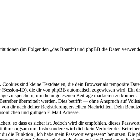
nstitutionen (im Folgenden „das Board“) und phpBB die Daten verwen
Cookies sind kleine Textdateien, die dein Browser als temporäre Datei
ssion-ID), die dir von phpBB automatisch zugewiesen wird. Ein dritt
räge zu speichern, um die ungelesenen Beiträge markieren zu können.
reiber übermittelt werden. Dies betrifft — ohne Anspruch auf Vollstän
 von dir nach deiner Registrierung erstellten Nachrichten. Dein Benu
sönlichen und gültigen E-Mail-Adresse.
ert, so dass es sicher ist. Jedoch wird dir empfohlen, dieses Passwor
mit ihm sorgsam um. Insbesondere wird dich kein Vertreter des Betreibe
nst du die Funktion „Ich habe mein Passwort vergessen“ benutzen. Di
asswort an diese Adresse, mit dem du dann auf das Board zugreifen kan