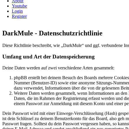
About
Youtube
Login
Register
DarkMule - Datenschutzrichtlinie
Diese Richtlinie beschreibt, wie „DarkMule“ und ggf. verbundene I
Umfang und Art der Datenspeicherung
Deine Daten werden auf zwei verschiedene Arten gesammelt:
phpBB erstellt bei deinem Besuch des Boards mehrere Cookies. 
Nummer (Benutzer-ID) sowie eine anonyme Sitzungs-Nummer (Se
dazu verwendet, Informationen über die von dir gelesenen Beit
Weitere Daten werden gesammelt, wenn Informationen an den Bet
Daten, die im Rahmen der Registrierung erfasst werden und die
einem Passwort zur Anmeldung mit diesem Konto und einer per
Dein Passwort wird mit einer Einwege-Verschlüsselung (Hash) gespeich
ist dein Schlüssel zu deinem Benutzerkonto für das Board, also geh 
Passwort fragen. Solltest du dein Passwort vergessen haben, so kan
deiner E-Mail-Adresse und sendet anschließend ein neu generiertes P