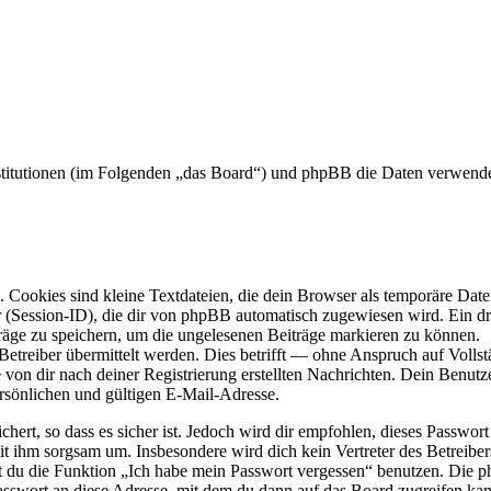
nstitutionen (im Folgenden „das Board“) und phpBB die Daten verwen
Cookies sind kleine Textdateien, die dein Browser als temporäre Datei
ssion-ID), die dir von phpBB automatisch zugewiesen wird. Ein dritt
räge zu speichern, um die ungelesenen Beiträge markieren zu können.
reiber übermittelt werden. Dies betrifft — ohne Anspruch auf Vollstän
 von dir nach deiner Registrierung erstellten Nachrichten. Dein Benu
sönlichen und gültigen E-Mail-Adresse.
ert, so dass es sicher ist. Jedoch wird dir empfohlen, dieses Passwor
mit ihm sorgsam um. Insbesondere wird dich kein Vertreter des Betreibe
nst du die Funktion „Ich habe mein Passwort vergessen“ benutzen. Di
asswort an diese Adresse, mit dem du dann auf das Board zugreifen kan