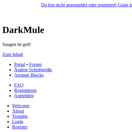
Du bist nicht angemeldet oder registriert! Gäste
DarkMule
Saugen ist geil!
Zum Inhalt
Portal
•
Forum
Ändere Schriftgröße
Arrange Blocks
FAQ
Registrieren
Anmelden
Welcome
About
Youtube
Login
Register