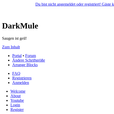
Du bist nicht angemeldet oder registriert! Gäste
DarkMule
Saugen ist geil!
Zum Inhalt
Portal
•
Forum
Ändere Schriftgröße
Arrange Blocks
FAQ
Registrieren
Anmelden
Welcome
About
Youtube
Login
Register