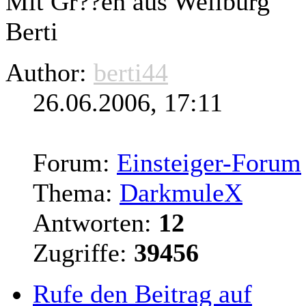
Mit Gr??en aus Weilburg
Berti
Author:
berti44
26.06.2006, 17:11
Forum:
Einsteiger-Forum
Thema:
DarkmuleX
Antworten:
12
Zugriffe:
39456
Rufe den Beitrag auf