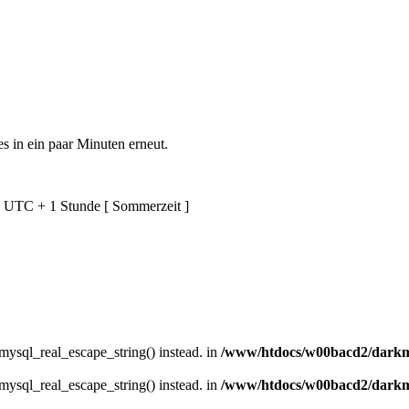
es in ein paar Minuten erneut.
d UTC + 1 Stunde [ Sommerzeit ]
 mysql_real_escape_string() instead. in
/www/htdocs/w00bacd2/darkmu
 mysql_real_escape_string() instead. in
/www/htdocs/w00bacd2/darkmu