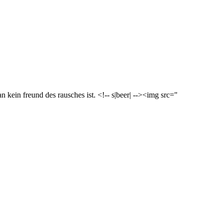
man
kein
freund des rausches ist. <!-- s|beer| --><img src="