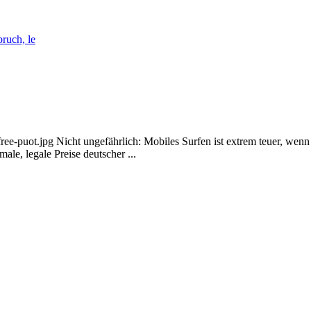
ruch, le
ee-puot.jpg Nicht ungefährlich: Mobiles Surfen ist extrem teuer, wen
le, legale Preise deutscher ...