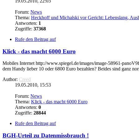
19.05.2010, 22:03
Forum:
News
Thema:
Heckhoff und Michalski vor Gericht: Lebenslang, Ausb
Antworten:
1
Zugriffe:
37368
Rufe den Beitrag auf
Klick - das macht 6000 Euro
Mobiles Internet http://www.spiegel.de/images/image-58961-panoV9fr
dem Handy lieber 10 oder 6800 Euro bezahlen? Beides sind ganz norma
Author:
Creed
19.05.2010, 15:53
Forum:
News
Thema:
Klick - das macht 6000 Euro
Antworten:
0
Zugriffe:
28844
Rufe den Beitrag auf
BGH-Urteil zu Datenmissbrauch !