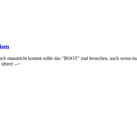
isen
al nach maastricht kommt sollte das "BOOT" mal besuchen, auch wenn 
s|beer| -->