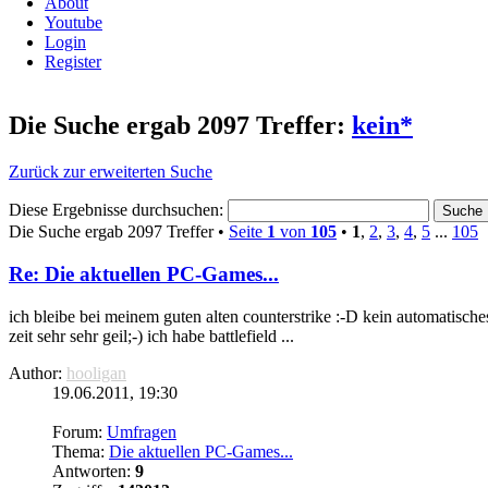
About
Youtube
Login
Register
Die Suche ergab 2097 Treffer:
kein*
Zurück zur erweiterten Suche
Diese Ergebnisse durchsuchen:
Die Suche ergab 2097 Treffer •
Seite
1
von
105
•
1
,
2
,
3
,
4
,
5
...
105
Re: Die aktuellen PC-Games...
ich bleibe bei meinem guten alten counterstrike :-D
kein
automatisches
zeit sehr sehr geil;-) ich habe battlefield ...
Author:
hooligan
19.06.2011, 19:30
Forum:
Umfragen
Thema:
Die aktuellen PC-Games...
Antworten:
9