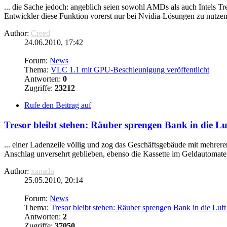
... die Sache jedoch: angeblich seien sowohl AMDs als auch Intels Trei
Entwickler diese Funktion vorerst nur bei Nvidia-Lösungen zu nutzen.
Author:
Creed
24.06.2010, 17:42
Forum:
News
Thema:
VLC 1.1 mit GPU-Beschleunigung veröffentlicht
Antworten:
0
Zugriffe:
23212
Rufe den Beitrag auf
Tresor bleibt stehen: Räuber sprengen Bank in die Luf
... einer Ladenzeile völlig und zog das Geschäftsgebäude mit mehreren
Anschlag unversehrt geblieben, ebenso die Kassette im Geldautomaten
Author:
xanadu
25.05.2010, 20:14
Forum:
News
Thema:
Tresor bleibt stehen: Räuber sprengen Bank in die Luft
Antworten:
2
Zugriffe:
37050