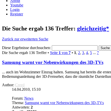
About
Youtube
Login
Register
Die Suche ergab 136 Treffer:
gleichzeitig*
Zurück zur erweiterten Suche
Diese Ergebnisse durchsuchen:
Die Suche ergab 136 Treffer •
Seite
1
von
7
•
1
,
2
,
3
,
4
,
5
...
7
Samsung warnt vor Nebenwirkungen des 3D-TVs
... auch im Wohnzimmer Einzug halten. Samsung hat bereits die erst
Bedienungsanleitung der 3D-Fernseher, dass die räumliche Darstellung
Author:
Creed
14.04.2010, 15:10
Forum:
News
Thema:
Samsung warnt vor Nebenwirkungen des 3D-TVs
Antworten:
2