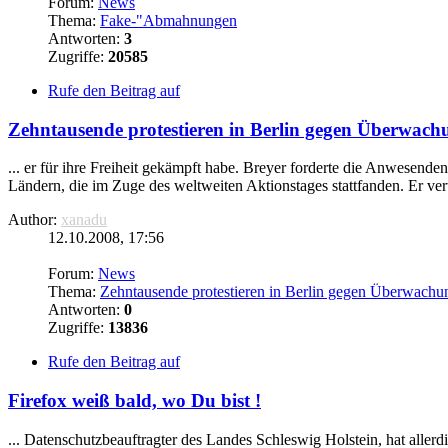
Forum:
News
Thema:
Fake-"Abmahnungen
Antworten:
3
Zugriffe:
20585
Rufe den Beitrag auf
Zehntausende protestieren in Berlin gegen Überwac
... er für ihre Freiheit gekämpft habe. Breyer forderte die Anwesend
Ländern, die im Zuge des weltweiten Aktionstages stattfanden. Er ver
Author:
xanadu
12.10.2008, 17:56
Forum:
News
Thema:
Zehntausende protestieren in Berlin gegen Überwach
Antworten:
0
Zugriffe:
13836
Rufe den Beitrag auf
Firefox weiß bald, wo Du bist !
... Datenschutzbeauftragter des Landes Schleswig Holstein, hat alle