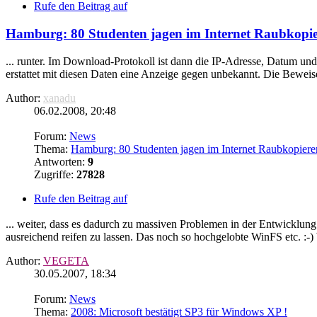
Rufe den Beitrag auf
Hamburg: 80 Studenten jagen im Internet Raubkopie
... runter. Im Download-Protokoll ist dann die IP-Adresse, Datum u
erstattet mit diesen Daten eine Anzeige gegen unbekannt. Die Beweise 
Author:
xanadu
06.02.2008, 20:48
Forum:
News
Thema:
Hamburg: 80 Studenten jagen im Internet Raubkopierer
Antworten:
9
Zugriffe:
27828
Rufe den Beitrag auf
... weiter, dass es dadurch zu massiven Problemen in der Entwicklun
ausreichend reifen zu lassen. Das noch so hochgelobte WinFS etc. :-) 
Author:
VEGETA
30.05.2007, 18:34
Forum:
News
Thema:
2008: Microsoft bestätigt SP3 für Windows XP !