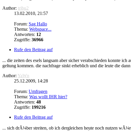
Author:
tribu2
13.02.2010, 21:57
Forum:
Sag Hallo
Thema:
Webspace...
Antworten:
12
Zugriffe:
36966
Rufe den Beitrag auf
... die zeiten des esels langsam aber sicher verabschieden konnte ic
geltung kommen. die nachfrage sinkt erheblich und die leute die dann 
Author:
YaWn
25.12.2009, 14:28
Forum:
Umfragen
Thema:
Was wollt IHR hier?
Antworten:
48
Zugriffe:
199216
Rufe den Beitrag auf
... sich drÃ¼ber streiten, ob ich dergleichen heute noch nutzen wÃ¼