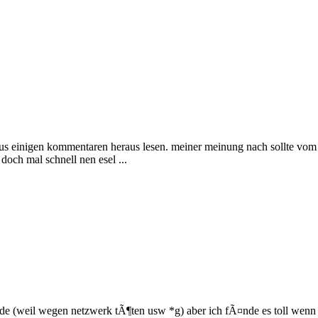
h aus einigen kommentaren heraus lesen. meiner meinung nach sollte vom
doch mal schnell nen esel ...
rde (weil wegen netzwerk tÃ¶ten usw *g) aber ich fÃ¤nde es toll wenn