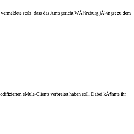
) vermeldete stolz, dass das Amtsgericht WÃ¼rzburg jÃ¼ngst zu dem
odifizierten
eMule
-Clients verbreitet haben soll. Dabei kÃ¶nnte ihr