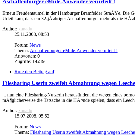
Aschaffenburger
eMule
-Anwender verurteilt !
Erneut Freudentaumel in der Hamburger Bramfelder StraÃŸe. Die Ge
Urteil kam, dass ein 32-jÃ¤hriger Aschaffenburger mehr als die HÃ¤l
Author:
xanadu
25.11.2008, 08:53
Forum:
News
Thema:
Aschaffenburger eMule-Anwender verurteilt !
Antworten:
0
Zugriffe:
14219
Rufe den Beitrag auf
Filesharing Userin zweifelt Abmahnung wegen Leech
... nun eine Filesharing-Nutzerin herausfinden, die wegen eines porn
mÃ¶glicherweise die Tatsache in die HÃ¤nde spielen, dass ein Leec
Author:
xanadu
15.07.2008, 05:52
Forum:
News
Thema:
Filesharing Userin zweifelt Abmahnung wegen Leeche