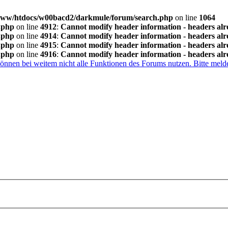
ww/htdocs/w00bacd2/darkmule/forum/search.php
on line
1064
.php
on line
4912
:
Cannot modify header information - headers alr
.php
on line
4914
:
Cannot modify header information - headers alr
.php
on line
4915
:
Cannot modify header information - headers alr
.php
on line
4916
:
Cannot modify header information - headers alr
 können bei weitem nicht alle Funktionen des Forums nutzen. Bitte melde 