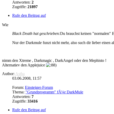
Antworten:
2
Zugriffe:
21897
Rufe den Beitrag auf
Wie
Black Death hat geschrieben:
Du brauchst keinen "normalen"
Nur der Darkmule funzt nicht mehr, also such dir lieber einen
nimm den Xtreme , Darkmagic , DarkAngel oder den Mephisto !
Alternatiev den Applejuice
Author:
Astha
03.06.2008, 11:57
Forum:
Einsteiger-Forum
Thema:
"Grundprogramm" fÃ¼r DarkMule
Antworten:
7
Zugriffe:
33416
Rufe den Beitrag auf