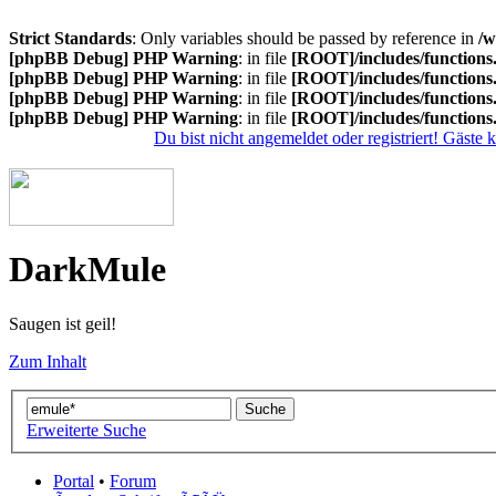
Strict Standards
: Only variables should be passed by reference in
/w
[phpBB Debug] PHP Warning
: in file
[ROOT]/includes/functions
[phpBB Debug] PHP Warning
: in file
[ROOT]/includes/functions
[phpBB Debug] PHP Warning
: in file
[ROOT]/includes/functions
[phpBB Debug] PHP Warning
: in file
[ROOT]/includes/functions
Du bist nicht angemeldet oder registriert! Gäste
DarkMule
Saugen ist geil!
Zum Inhalt
Erweiterte Suche
Portal
•
Forum