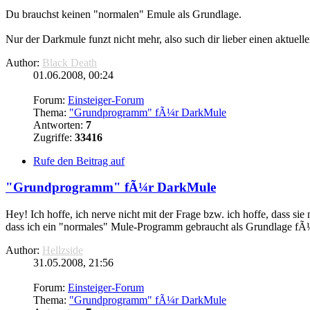
Du brauchst keinen "normalen"
Emule
als Grundlage.
Nur der Darkmule funzt nicht mehr, also such dir lieber einen aktuel
Author:
Black Death
01.06.2008, 00:24
Forum:
Einsteiger-Forum
Thema:
"Grundprogramm" fÃ¼r DarkMule
Antworten:
7
Zugriffe:
33416
Rufe den Beitrag auf
"Grundprogramm" fÃ¼r DarkMule
Hey! Ich hoffe, ich nerve nicht mit der Frage bzw. ich hoffe, dass s
dass ich ein "normales" Mule-Programm gebraucht als Grundlage fÃ
Author:
Hellzside
31.05.2008, 21:56
Forum:
Einsteiger-Forum
Thema:
"Grundprogramm" fÃ¼r DarkMule