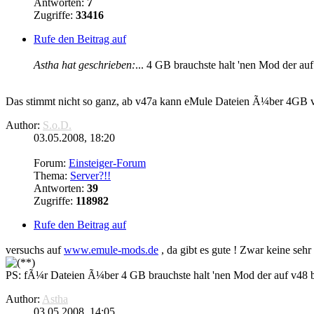
Antworten:
7
Zugriffe:
33416
Rufe den Beitrag auf
Astha hat geschrieben:
... 4 GB brauchste halt 'nen Mod der auf
Das stimmt nicht so ganz, ab v47a kann
eMule
Dateien Ã¼ber 4GB ve
Author:
S.o.D.
03.05.2008, 18:20
Forum:
Einsteiger-Forum
Thema:
Server?!!
Antworten:
39
Zugriffe:
118982
Rufe den Beitrag auf
versuchs auf
www.
emule
-mods.de
, da gibt es gute ! Zwar keine sehr
PS: fÃ¼r Dateien Ã¼ber 4 GB brauchste halt 'nen Mod der auf v48 b
Author:
Astha
03.05.2008, 14:05