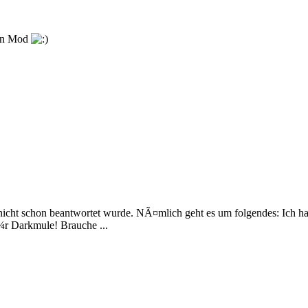
len Mod
ie nicht schon beantwortet wurde. NÃ¤mlich geht es um folgendes: Ich h
¼r Darkmule! Brauche ...