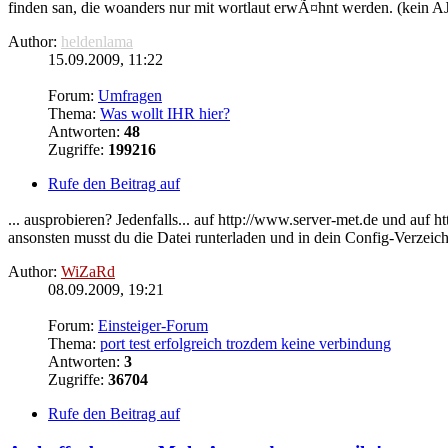
finden san, die woanders nur mit wortlaut erwÃ¤hnt werden. (kein AJ 
Author:
heldenlama
15.09.2009, 11:22
Forum:
Umfragen
Thema:
Was wollt IHR hier?
Antworten:
48
Zugriffe:
199216
Rufe den Beitrag auf
... ausprobieren? Jedenfalls... auf http://www.server-met.de und au
ansonsten musst du die Datei runterladen und in dein Config-Verzeich
Author:
WiZaRd
08.09.2009, 19:21
Forum:
Einsteiger-Forum
Thema:
port test erfolgreich trozdem keine verbindung
Antworten:
3
Zugriffe:
36704
Rufe den Beitrag auf