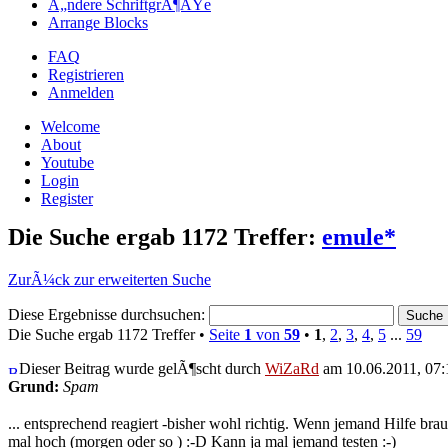
Ã„ndere SchriftgrÃ¶ÃŸe
Arrange Blocks
FAQ
Registrieren
Anmelden
Welcome
About
Youtube
Login
Register
Die Suche ergab 1172 Treffer:
emule*
ZurÃ¼ck zur erweiterten Suche
Diese Ergebnisse durchsuchen:
Die Suche ergab 1172 Treffer •
Seite
1
von
59
•
1
,
2
,
3
,
4
,
5
...
59
Dieser Beitrag wurde gelÃ¶scht durch
WiZaRd
am 10.06.2011, 07:
Grund:
Spam
... entsprechend reagiert -bisher wohl richtig. Wenn jemand Hilfe br
mal hoch (morgen oder so ) :-D Kann ja mal jemand testen :-)