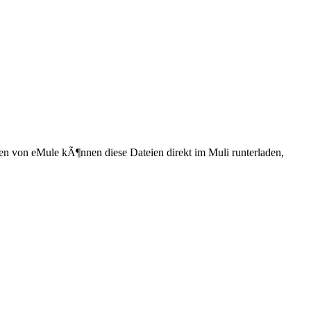
nen von
eMule
kÃ¶nnen diese Dateien direkt im Muli runterladen,