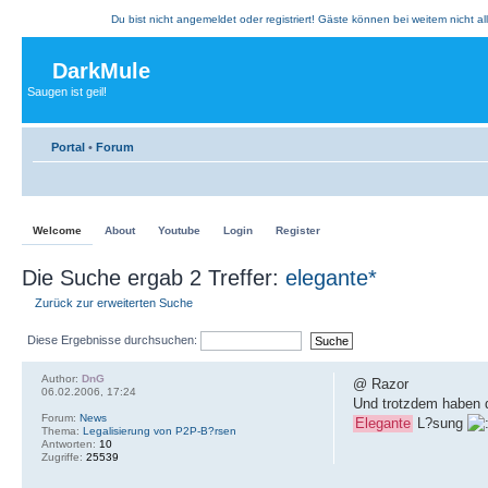
Du bist nicht angemeldet oder registriert! Gäste können bei weitem nicht al
DarkMule
Saugen ist geil!
Portal
•
Forum
Welcome
About
Youtube
Login
Register
Die Suche ergab 2 Treffer:
elegante*
Zurück zur erweiterten Suche
Diese Ergebnisse durchsuchen:
Author:
DnG
@ Razor
06.02.2006, 17:24
Und trotzdem haben d
Forum:
News
Elegante
L?sung
Thema:
Legalisierung von P2P-B?rsen
Antworten:
10
Zugriffe:
25539