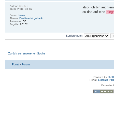
Author:
XerXes
also, ich bin auch ei
16.02.2004, 20:16
du das auf eine
eleg
Forum:
News
Thema:
Eselfilme ist gehackt
Antworten:
53
Zugriffe:
85152
Sortiere nach
Zurück zur erweiterten Suche
Portal
•
Forum
Powered by
php
Portal:
Stargate Port
Deutsche 