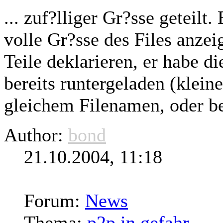
... zuf?lliger Gr?sse geteilt
volle Gr?sse des Files anzei
Teile deklarieren, er habe
di
bereits runtergeladen (klein
gleichem Filenamen, oder bes
Author:
bond
21.10.2004, 11:18
Forum:
News
Thema:
p2p in gefahr