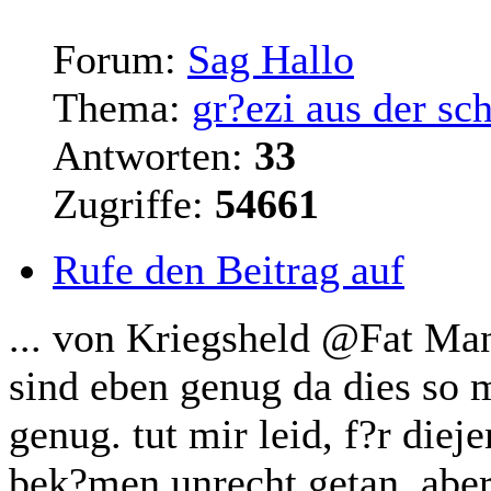
Forum:
Sag Hallo
Thema:
gr?ezi aus der sc
Antworten:
33
Zugriffe:
54661
Rufe den Beitrag auf
... von Kriegsheld @Fat Man
sind eben genug da dies so m
genug. tut mir leid, f?r
dieje
bek?men unrecht getan, aber