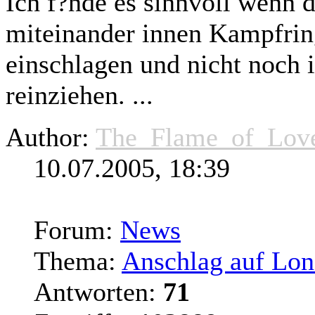
Ich f?nde es sinnvoll wenn
d
miteinander innen Kampfrin
einschlagen und nicht noch
reinziehen. ...
Author:
The_Flame_of_Lov
10.07.2005, 18:39
Forum:
News
Thema:
Anschlag auf Lo
Antworten:
71