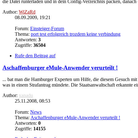
die
Datei
runterladen und in dein Config-Verzeichnis packen, danach d
Author:
WiZaRd
08.09.2009, 19:21
Forum:
Einsteiger-Forum
Thema:
port test erfolgreich trozdem keine verbindung
Antworten:
3
Zugriffe:
36504
Rufe den Beitrag auf
Aschaffenburger eMule-Anwender verurteilt !
... bat man die Hamburger Experten um Hilfe, die diesem Gesuch mit 
was in einem Strafantrag mündete. Die Staatsanwaltschaft erkannte ein 
Author:
xanadu
25.11.2008, 08:53
Forum:
News
Thema:
Aschaffenburger eMule-Anwender verurteilt !
Antworten:
0
Zugriffe:
14155