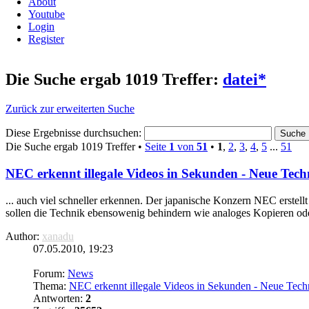
About
Youtube
Login
Register
Die Suche ergab 1019 Treffer:
datei*
Zurück zur erweiterten Suche
Diese Ergebnisse durchsuchen:
Die Suche ergab 1019 Treffer •
Seite
1
von
51
•
1
,
2
,
3
,
4
,
5
...
51
NEC erkennt illegale Videos in Sekunden - Neue Tech
... auch viel schneller erkennen. Der japanische Konzern NEC erstell
sollen die Technik ebensowenig behindern wie analoges Kopieren ode
Author:
xanadu
07.05.2010, 19:23
Forum:
News
Thema:
NEC erkennt illegale Videos in Sekunden - Neue Tech
Antworten:
2