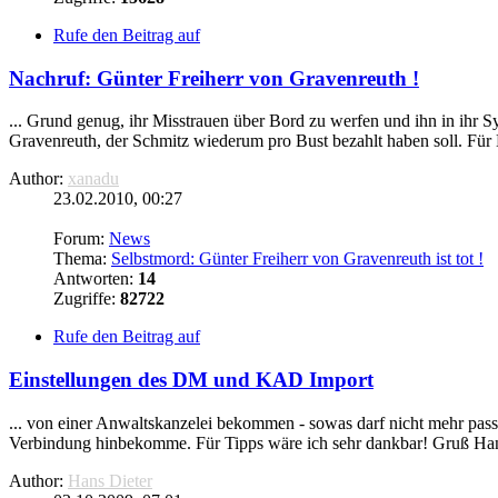
Rufe den Beitrag auf
Nachruf: Günter Freiherr von Gravenreuth !
... Grund genug, ihr Misstrauen über Bord zu werfen und ihn in ihr S
Gravenreuth, der Schmitz wiederum pro Bust bezahlt haben soll. Für K
Author:
xanadu
23.02.2010, 00:27
Forum:
News
Thema:
Selbstmord: Günter Freiherr von Gravenreuth ist tot !
Antworten:
14
Zugriffe:
82722
Rufe den Beitrag auf
Einstellungen des DM und KAD Import
... von einer Anwaltskanzelei bekommen - sowas darf nicht mehr pas
Verbindung hinbekomme. Für Tipps wäre ich sehr dankbar! Gruß Han
Author:
Hans Dieter