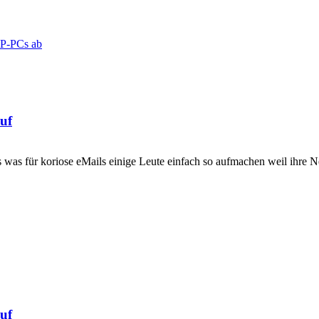
XP-PCs ab
uf
ss was für koriose eMails einige Leute einfach so aufmachen weil ihre 
uf