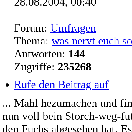
28.08.2004, 00:40
Forum:
Umfragen
Thema:
was nervt euch so
Antworten:
144
Zugriffe:
235268
Rufe den Beitrag auf
... Mahl hezumachen und fin
nun voll bein Storch-weg-fut
den Fuchs abgesehen hat. E