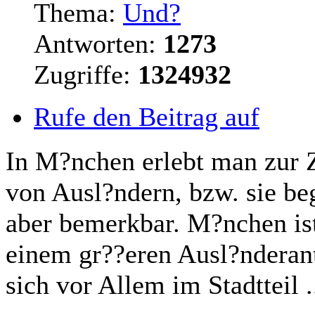
Thema:
Und?
Antworten:
1273
Zugriffe:
1324932
Rufe den Beitrag auf
In M?nchen erlebt man zur Ze
von Ausl?ndern, bzw. sie
be
aber bemerkbar. M?nchen ist
einem gr??eren Ausl?nderant
sich vor Allem im Stadtteil .