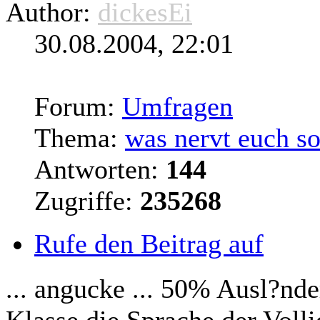
Author:
dickesEi
30.08.2004, 22:01
Forum:
Umfragen
Thema:
was nervt euch so
Antworten:
144
Zugriffe:
235268
Rufe den Beitrag auf
... angucke ... 50% Ausl?nd
Klasse die Sprache der Vol