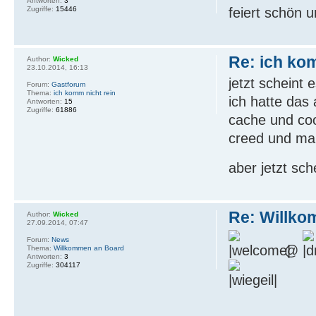
Antworten:
3
feiert schön 
Zugriffe:
15446
Re: ich ko
Author:
Wicked
23.10.2014, 16:13
jetzt scheint 
Forum:
Gastforum
Thema:
ich komm nicht rein
ich hatte das 
Antworten:
15
Zugriffe:
61886
cache und coo
creed und mar
aber jetzt sch
Re: Willko
Author:
Wicked
27.09.2014, 07:47
Forum:
News
@
Thema:
Willkommen an Board
Antworten:
3
Zugriffe:
304117