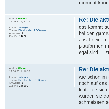
moment können
Re: Die ak
Author:
Wicked
14.06.2011, 21:17
das kommt au
Forum:
Umfragen
Thema:
Die aktuellen PC-Games...
bei den games
Antworten:
9
Zugriffe:
146801
abschneiden. z
plattformen m
egal sind.... 
Re: Die ak
Author:
Wicked
14.06.2011, 16:32
wie schon im 
Forum:
Umfragen
Thema:
Die aktuellen PC-Games...
noch auf das 
Antworten:
9
Zugriffe:
146801
leute die sic
würden sie d
schmeissen so