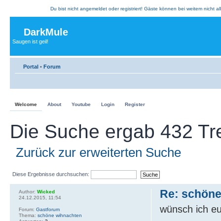
Du bist nicht angemeldet oder registriert! Gäste können bei weitem nicht al
DarkMule
Saugen ist geil!
Portal
•
Forum
Welcome
About
Youtube
Login
Register
Die Suche ergab 432 Tre
Zurück zur erweiterten Suche
Diese Ergebnisse durchsuchen:
Re: schöne
Author:
Wicked
24.12.2015, 11:54
wünsch ich e
Forum:
Gastforum
Thema:
schöne wihnachten