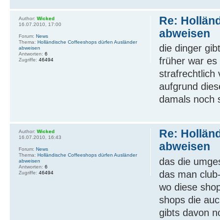
Re: Hollän
Author:
Wicked
16.07.2010, 17:00
abweisen
Forum:
News
Thema:
Holländische Coffeeshops dürfen Ausländer
die dinger gib
abweisen
Antworten:
6
früher war es
Zugriffe:
46494
strafrechtlich
aufgrund diese
damals noch s
Re: Hollän
Author:
Wicked
16.07.2010, 16:43
abweisen
Forum:
News
Thema:
Holländische Coffeeshops dürfen Ausländer
das die umges
abweisen
Antworten:
6
das man club
Zugriffe:
46494
wo diese shops
shops die au
gibts davon no