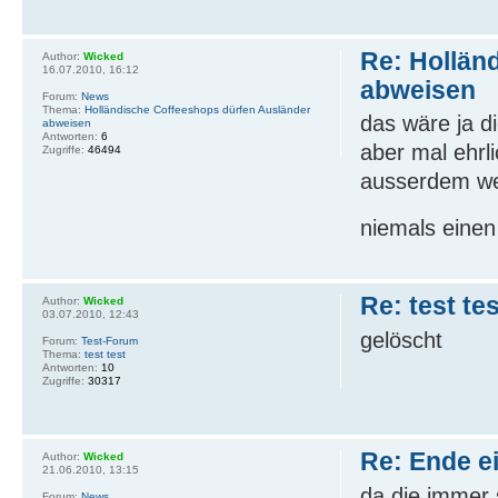
Re: Hollän
Author:
Wicked
16.07.2010, 16:12
abweisen
Forum:
News
Thema:
Holländische Coffeeshops dürfen Ausländer
das wäre ja die
abweisen
Antworten:
6
aber mal ehrl
Zugriffe:
46494
ausserdem we
niemals eine
Re: test te
Author:
Wicked
03.07.2010, 12:43
gelöscht
Forum:
Test-Forum
Thema:
test test
Antworten:
10
Zugriffe:
30317
Re: Ende e
Author:
Wicked
21.06.2010, 13:15
da die immer 
Forum:
News