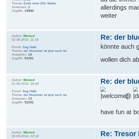
Thema:
Ende einer DSL-Marke
allerdings m
Antworten:
1
Zugriffe:
19590
weiter
Re: der blu
Author:
Wicked
02.06.2010, 11:16
könnte auch g
Forum:
Sag Hallo
Thema:
der bluesman ist jetzt auch da
Antworten:
13
wollen dich a
Zugriffe:
52261
Re: der blu
Author:
Wicked
01.06.2010, 16:43
Forum:
Sag Hallo
@
Thema:
der bluesman ist jetzt auch da
Antworten:
13
Zugriffe:
52261
have fun at b
Re: Tresor 
Author:
Wicked
25.05.2010, 22:16