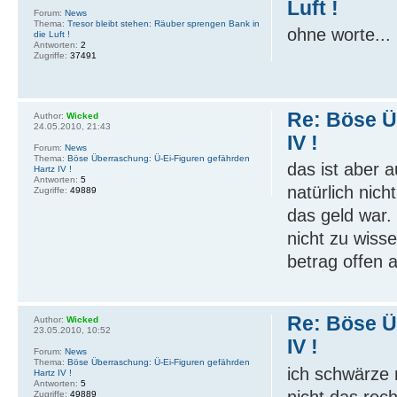
Luft !
Forum:
News
Thema:
Tresor bleibt stehen: Räuber sprengen Bank in
ohne worte...
die Luft !
Antworten:
2
Zugriffe:
37491
Re: Böse Ü
Author:
Wicked
24.05.2010, 21:43
IV !
Forum:
News
Thema:
Böse Überraschung: Ü-Ei-Figuren gefährden
das ist aber 
Hartz IV !
Antworten:
5
natürlich nic
Zugriffe:
49889
das geld war.
nicht zu wiss
betrag offen 
Re: Böse Ü
Author:
Wicked
23.05.2010, 10:52
IV !
Forum:
News
Thema:
Böse Überraschung: Ü-Ei-Figuren gefährden
ich schwärze 
Hartz IV !
Antworten:
5
nicht das rec
Zugriffe:
49889