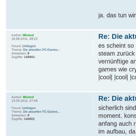
ja. das tun wi
Re: Die ak
Author:
Wicked
16.06.2011, 09:12
es scheint so
Forum:
Umfragen
Thema:
Die aktuellen PC-Games...
steam zurück
Antworten:
9
Zugriffe:
146801
vernünftige a
games wie cry
|cool| |cool| |c
Re: Die ak
Author:
Wicked
15.06.2011, 07:58
sicherlich sin
Forum:
Umfragen
Thema:
Die aktuellen PC-Games...
moment. kons
Antworten:
9
Zugriffe:
146801
anfang auch re
im aufbau, da