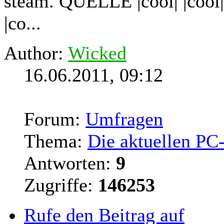
steam. QUELLE |cool| |cool| |c
|co...
Author:
Wicked
16.06.2011, 09:12
Forum:
Umfragen
Thema:
Die aktuellen PC
Antworten:
9
Zugriffe:
146253
Rufe den Beitrag auf