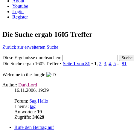
About
Youtube
Login
Register
Die Suche ergab 1605 Treffer
Zurück zur erweiterten Suche
Diese Ergebnisse durchsuchen:
Die Suche ergab 1605 Treffer •
Seite
1
von
81
•
1
,
2
,
3
,
4
,
5
...
81
Welcome to the Jungle
Author:
DarkLord
16.11.2006, 19:39
Forum:
Sag Hallo
Thema:
tag
Antworten:
19
Zugriffe:
34629
Rufe den Beitrag auf