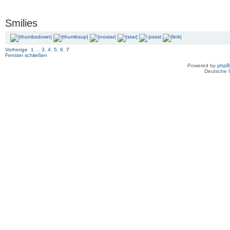
Smilies
Vorherige
1
...
3
,
4
,
5
,
6
,
7
Fenster schließen
Powered by
php
Deutsche 