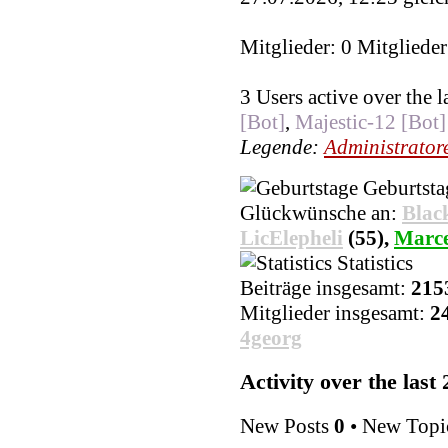
Mitglieder: 0 Mitglieder
3 Users active over the 
[Bot]
,
Majestic-12 [Bot]
Legende:
Administrator
Geburtsta
Glückwünsche an:
Blac
LicElepheli
(55),
Marce
Statistics
Beiträge insgesamt:
215
Mitglieder insgesamt:
2
4georg
Activity over the last
New Posts
0
• New Topi