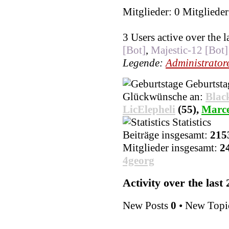
Mitglieder: 0 Mitglieder
3 Users active over the 
[Bot]
,
Majestic-12 [Bot]
Legende:
Administrator
Geburtsta
Glückwünsche an:
Blac
LicElepheli
(55),
Marce
Statistics
Beiträge insgesamt:
215
Mitglieder insgesamt:
2
4georg
Activity over the last
New Posts
0
• New Topi