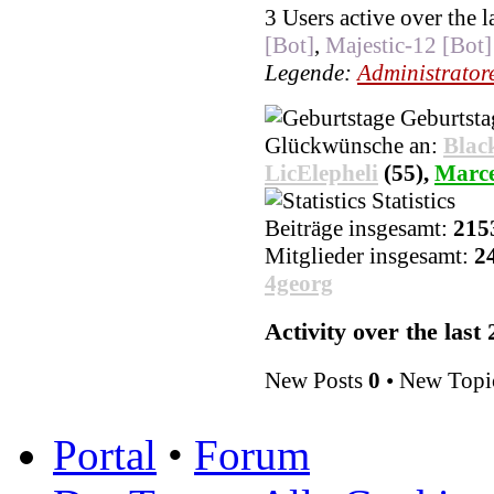
3 Users active over the 
[Bot]
,
Majestic-12 [Bot]
Legende:
Administrator
Geburtsta
Glückwünsche an:
Blac
LicElepheli
(55),
Marce
Statistics
Beiträge insgesamt:
215
Mitglieder insgesamt:
2
4georg
Activity over the last
New Posts
0
• New Topi
Portal
•
Forum