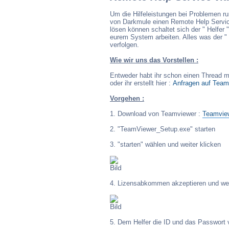
mist. hier wurde g
Wicked
13.08.2025, 10:10
Um die Hilfeleistungen bei Problemen 
wieder mal verpa
von Darkmule einen Remote Help Service 
lösen können schaltet sich der " Helfer
Was da wohl war
eurem System arbeiten. Alles was der " 
Pozilei
verfolgen.
06.08.2025, 20:03
Wie wir uns das Vorstellen :
Insgesamt sind 14
Pozilei
06.08.2025, 20:03
registrierter, 0 u
Entweder habt ihr schon einen Thread mi
oder ihr erstellt hier :
Anfragen auf Team
Besucherrekord li
Mai 2025 07:36 gle
Vorgehen :
ups. voll verpennt
Wicked
1. Download von Teamviewer :
Teamvie
13.01.2025, 12:26
nachträglich noch 
2. "TeamViewer_Setup.exe" starten
Dir und Wicked a
Pozilei
3. "starten" wählen und weiter klicken
07.01.2025, 07:58
Moin Moin und ei
Marcel
02.01.2025, 10:18
4. Lizensabkommen akzeptieren und wei
Moin Moin und ebe
Marcel
01.04.2024, 11:10
ich wünsche euch 
5. Dem Helfer die ID und das Passwort v
Wicked
31.03.2024, 16:42