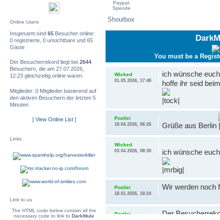
Paypal-
Spende
Shoutbox
Online Users
Insgesamt sind
65
Besucher online:
DarkM
0 registrierte, 0 unsichtbare und 65
Gäste
You must be a Regist
Der Besucherrekord liegt bei
2644
Besuchern, die am 27.07.2026,
ich wünsche euch
Wicked
12:23 gleichzeitig online waren.
01.05.2026, 17:48
hoffe ihr seid bei
Mitglieder: 0 Mitglieder basierend auf
den aktiven Besuchern der letzten 5
Minuten
Pozilei
[ View Online List ]
Grüße aus Berlin
18.04.2026, 06:26
Links
Wicked
ich wünsche euch
03.04.2026, 08:30
Wir werden noch 
Pozilei
18.01.2026, 18:24
Link to us
The HTML code below contain all the
Der Besucherrekor
Pozilei
necessary code to link to
DarkMule
18.01.2026, 18:24