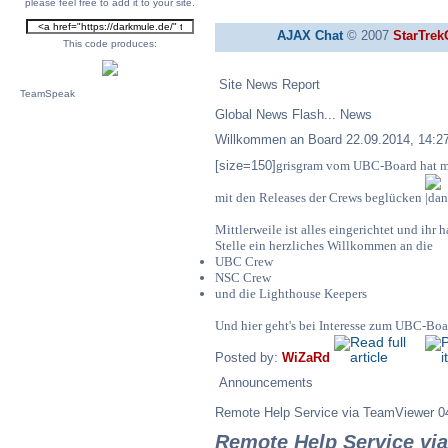
please feel free to add it to your site.
am 24 Okt 2025 11
AJAX Chat
© 2007
StarTrek
Regelmäßig wische
Pozilei
This code produces:
17.01.2026, 09:19
nix. Grüße
Site News Report
reine nostalgie. p
TeamSpeak
Wicked
10.01.2026, 10:47
ausser hin und wi
Global News Flash... News
Willkommen an Board
22.09.2014, 14:2
Wow, die Seite gib
Pathfinder
04.01.2026, 13:59
[size=150]
grisgram vom UBC-Board hat mi
ich schaue mal na
mit den Releases der Crews beglücken
Moin Moin und ei
Marcel
Mittlerweile ist alles eingerichtet und ihr 
02.01.2026, 09:49
Stelle ein herzliches Willkommen an die
UBC Crew
ich wünsche euch 
Wicked
NSC Crew
31.12.2025, 13:26
neue jahr. bleibt 
und die Lighthouse Keepers
Und hier geht's bei Interesse zum UBC-Bo
ich wünsche euch 
Wicked
24.12.2025, 09:35
Posted by:
WiZaRd
feiertage mit eure
Announcements
Marcel
Remote Help Service via TeamViewer
15.08.2025, 10:02
0
Remote Help Service vi