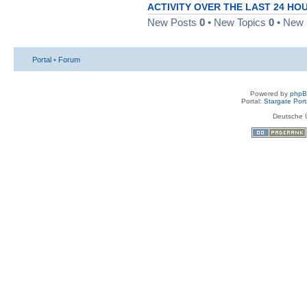
noch erreichbar is
ACTIVITY OVER THE LAST 24 HO
dran.
New Posts
0
• New Topics
0
• New 
kann nicht mal je
Pozilei
18.09.2023, 07:54
Portal
•
Forum
wünsche euch fro
Wicked
Powered by
php
09.04.2023, 13:37
Portal:
Stargate Port
Deutsche 
Gesundes neues 
Marcel
01.01.2023, 13:18
wünsche euch fro
Wicked
24.12.2022, 17:09
feiertage. geniesst
Frohe Ostern
Marcel
17.04.2022, 19:16
Wünsche euch ei
Marcel
21.01.2022, 19:09
Wochenende.
wünsche euch auch
Wicked
06.01.2022, 20:55