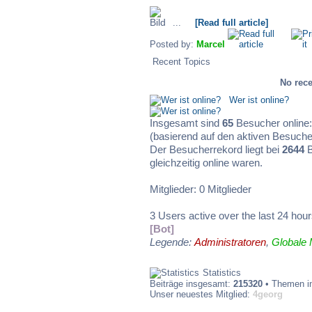
eure eier noch fin
...
[Read full article]
Gesundes neues J
Pozilei
Posted by:
Marcel
02.01.2024, 18:14
Recent Topics
auch,
No rece
Moin Moin und ebe
Marcel
02.01.2024, 10:57
Wer ist online?
Insgesamt sind
65
Besucher online: 
frohes und gesund
Wicked
(basierend auf den aktiven Besucher
01.01.2024, 10:24
Der Besucherrekord liegt bei
2644
B
ich wünsche euch 
gleichzeitig online waren.
Wicked
25.12.2023, 13:09
schöne feiertage
Mitglieder: 0 Mitglieder
Marcel
Frohe Weihnacht
25.12.2023, 10:49
3 Users active over the last 24 hou
[Bot]
Privat kann ihn v
Pozilei
Legende:
Administratoren
,
Globale 
26.09.2023, 09:19
Statistics
Letze Anmeldung 
Marcel
Beiträge insgesamt:
215320
• Themen i
19.09.2023, 10:34
Mache mir da scho
Unser neuestes Mitglied:
4georg
in Ordnung ist. F