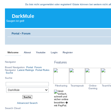
Du bist nicht angemeldet oder registriert! Gäste können bei weitem nicht al
DarkMule
Saugen ist geil!
Portal
•
Forum
Welcome
About
Youtube
Login
Register
Navigator
Features
Board Navigation
Portal
Forum
Navigator
Latest Ratings
Portal Rules
Suche
Suche
Filesharing
Teamspeak
Online-
TeamVi
Gaming
Advanced Search
Search Cloud