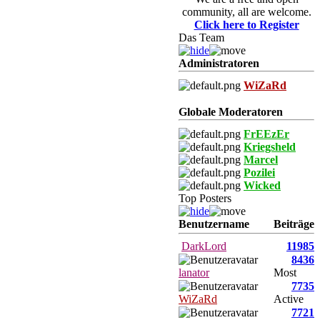
community, all are welcome.
Click here to Register
Das Team
Administratoren
WiZaRd
Globale Moderatoren
FrEEzEr
Kriegsheld
Marcel
Pozilei
Wicked
Top Posters
Benutzername
Beiträge
DarkLord
11985
8436
lanator
Most
7735
WiZaRd
Active
7721