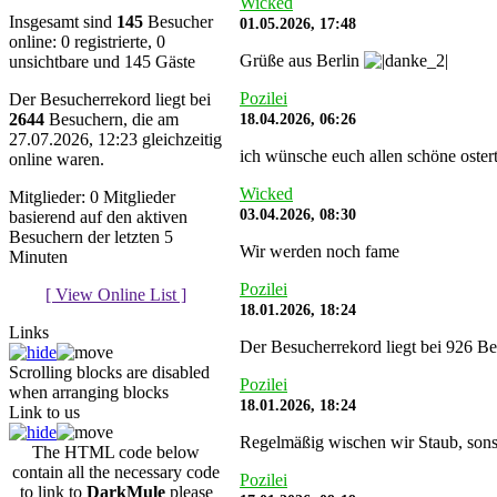
Wicked
Insgesamt sind
145
Besucher
01.05.2026, 17:48
online: 0 registrierte, 0
Grüße aus Berlin
unsichtbare und 145 Gäste
Pozilei
Der Besucherrekord liegt bei
18.04.2026, 06:26
2644
Besuchern, die am
27.07.2026, 12:23 gleichzeitig
ich wünsche euch allen schöne oste
online waren.
Wicked
Mitglieder: 0 Mitglieder
03.04.2026, 08:30
basierend auf den aktiven
Besuchern der letzten 5
Wir werden noch fame
Minuten
Pozilei
[ View Online List ]
18.01.2026, 18:24
Links
Der Besucherrekord liegt bei 926 Be
Scrolling blocks are disabled
Pozilei
when arranging blocks
18.01.2026, 18:24
Link to us
Regelmäßig wischen wir Staub, sonst
The HTML code below
contain all the necessary code
Pozilei
to link to
DarkMule
please