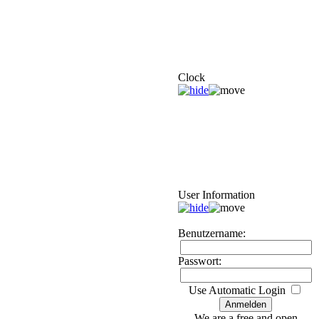
Clock
User Information
Benutzername:
Passwort:
Use Automatic Login
We are a free and open