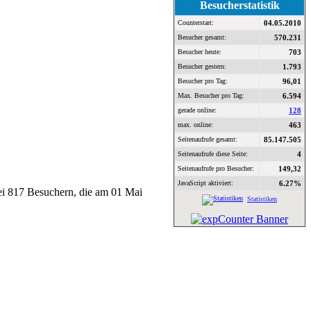
Besucherstatistik
Counterstart:
04.05.2010
Besucher gesamt:
570.231
Besucher heute:
703
Besucher gestern:
1.793
Besucher pro Tag:
96,01
Max. Besucher pro Tag:
6.594
gerade online:
128
max. online:
463
Seitenaufrufe gesamt:
85.147.505
Seitenaufrufe diese Seite:
4
Seitenaufrufe pro Besucher:
149,32
JavaScript aktiviert:
6.27%
bei 817 Besuchern, die am 01 Mai
Statistiken