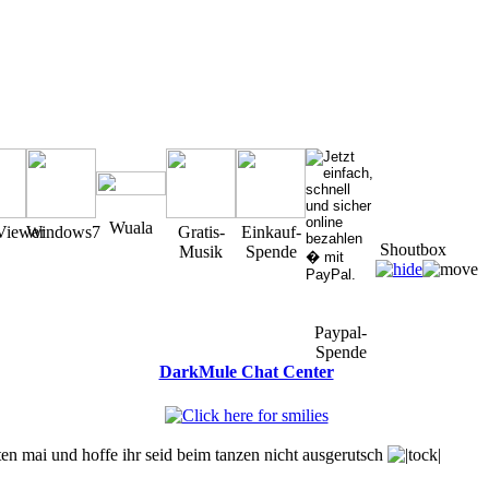
Wuala
Viewer
Windows7
Gratis-
Einkauf-
Shoutbox
Musik
Spende
Paypal-
Spende
DarkMule Chat Center
You must be a Registered User to Chat in the Shoutbox
en mai und hoffe ihr seid beim tanzen nicht ausgerutsch