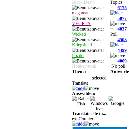
Black Death
Topics
6175
megaman
5077
VEGETA
4837
Wicked
Poll
4508
Kriegsheld
4499
Pozilei
4009
Honkey-tonk
No poll
Thema
Antwort
selected
Translate
Auswählen:
Translate site to...
expCounter