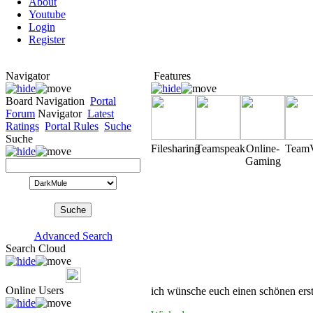
About
Youtube
Login
Register
Navigator
Features
Board Navigation
Portal
Forum
Navigator
Latest
Ratings
Portal Rules
Suche
Suche
Filesharing
Teamspeak
Online-
Team
Gaming
Advanced Search
Search Cloud
Online Users
ich wünsche euch einen schönen erst