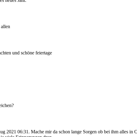
s neues Jahr.
 allen
chten und schöne feiertage
eichen?
 2021 06:31. Mache mir da schon lange Sorgen ob bei ihm alles in O