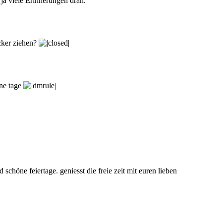
ja viele Erinnerungen dran.
cker ziehen?
ne tage
chöne feiertage. geniesst die freie zeit mit euren lieben