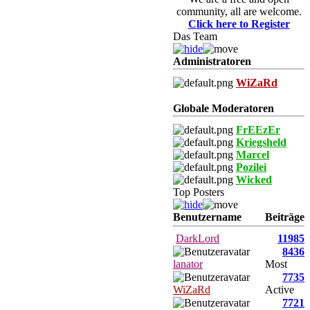
community, all are welcome.
Click here to Register
Das Team
Administratoren
WiZaRd
Globale Moderatoren
FrEEzEr
Kriegsheld
Marcel
Pozilei
Wicked
Top Posters
Benutzername
Beiträge
DarkLord
11985
8436
lanator
Most
7735
WiZaRd
Active
7721