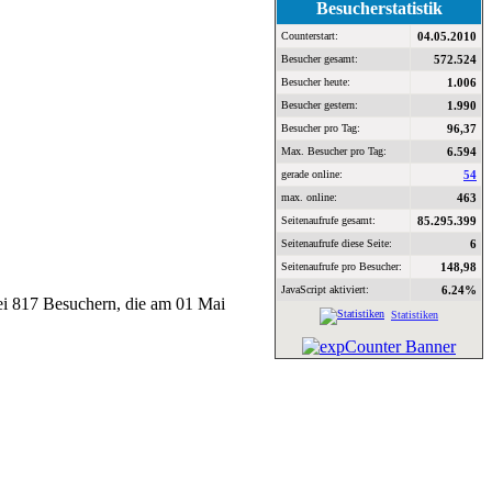
Besucherstatistik
Counterstart:
04.05.2010
Besucher gesamt:
572.524
Besucher heute:
1.006
Besucher gestern:
1.990
Besucher pro Tag:
96,37
Max. Besucher pro Tag:
6.594
gerade online:
54
max. online:
463
Seitenaufrufe gesamt:
85.295.399
Seitenaufrufe diese Seite:
6
Seitenaufrufe pro Besucher:
148,98
JavaScript aktiviert:
6.24%
bei 817 Besuchern, die am 01 Mai
Statistiken