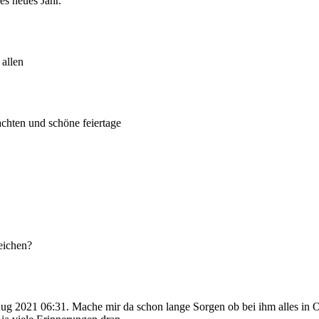
s neues Jahr.
 allen
chten und schöne feiertage
eichen?
 2021 06:31. Mache mir da schon lange Sorgen ob bei ihm alles in O