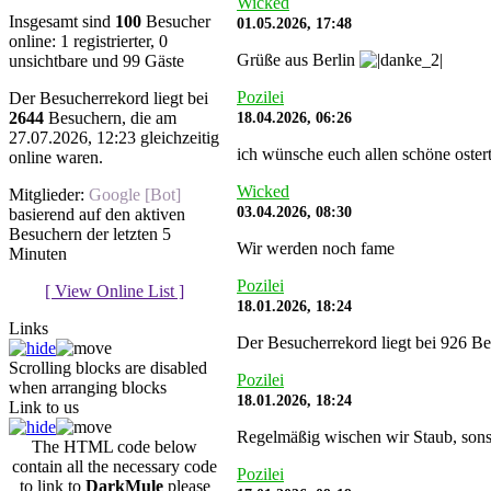
Wicked
Insgesamt sind
100
Besucher
01.05.2026, 17:48
online: 1 registrierter, 0
Grüße aus Berlin
unsichtbare und 99 Gäste
Pozilei
Der Besucherrekord liegt bei
18.04.2026, 06:26
2644
Besuchern, die am
27.07.2026, 12:23 gleichzeitig
ich wünsche euch allen schöne oste
online waren.
Wicked
Mitglieder:
Google [Bot]
03.04.2026, 08:30
basierend auf den aktiven
Besuchern der letzten 5
Wir werden noch fame
Minuten
Pozilei
[ View Online List ]
18.01.2026, 18:24
Links
Der Besucherrekord liegt bei 926 Be
Scrolling blocks are disabled
Pozilei
when arranging blocks
18.01.2026, 18:24
Link to us
Regelmäßig wischen wir Staub, sonst
The HTML code below
contain all the necessary code
Pozilei
to link to
DarkMule
please