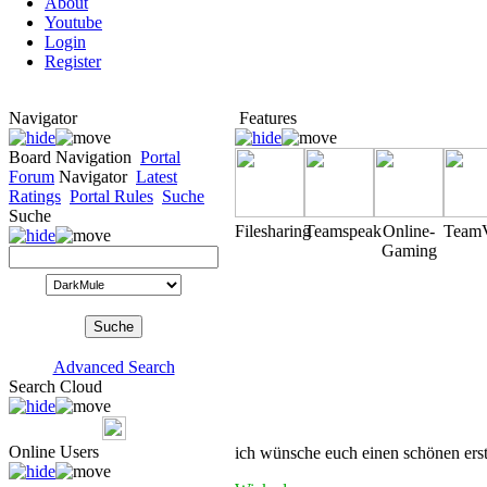
About
Youtube
Login
Register
Navigator
Features
Board Navigation
Portal
Forum
Navigator
Latest
Ratings
Portal Rules
Suche
Suche
Filesharing
Teamspeak
Online-
Team
Gaming
Advanced Search
Search Cloud
Online Users
ich wünsche euch einen schönen erst