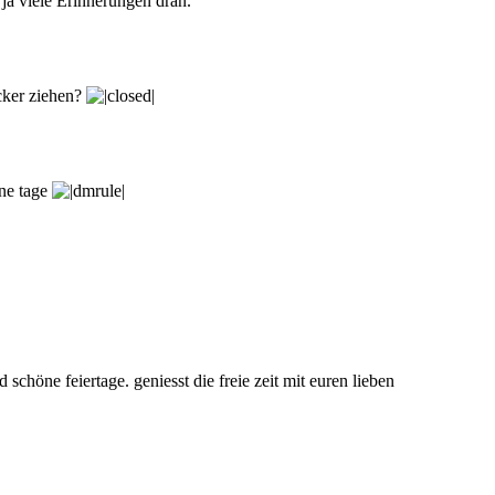
ja viele Erinnerungen dran.
cker ziehen?
ne tage
chöne feiertage. geniesst die freie zeit mit euren lieben