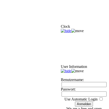
Clock
User Information
Benutzername:
Passwort:
Use Automatic Login
We are a free and open