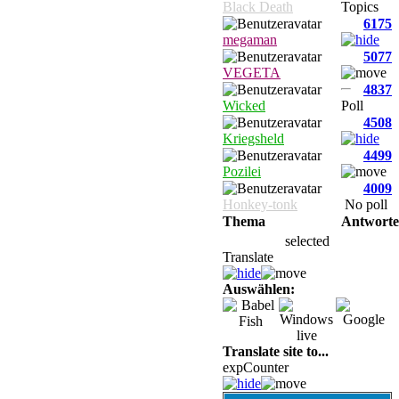
Black Death
Topics
6175
megaman
5077
VEGETA
4837
Wicked
Poll
4508
Kriegsheld
4499
Pozilei
4009
Honkey-tonk
No poll
Thema
Antwort
selected
Translate
Auswählen:
Translate site to...
expCounter