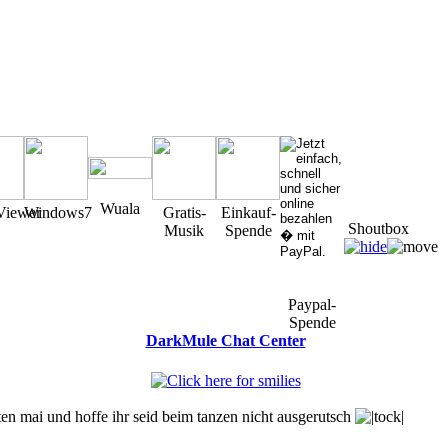
Wuala
Viewer
Windows7
Gratis-
Einkauf-
Shoutbox
Musik
Spende
Paypal-
Spende
DarkMule Chat Center
You must be a Registered User to Chat in the Shoutbox
en mai und hoffe ihr seid beim tanzen nicht ausgerutsch