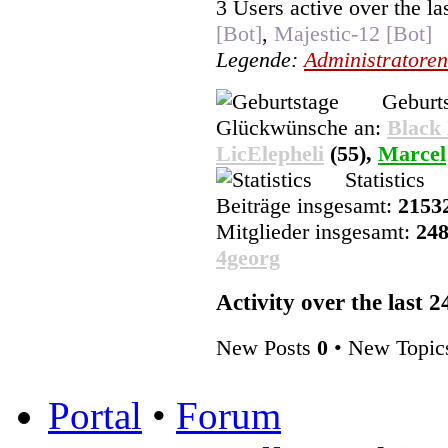
3 Users active over the la
[Bot]
,
Majestic-12 [Bot]
Legende:
Administratoren
Geburts
Glückwünsche an:
Black
LicElepheli
(55),
Marcel
Statistics
Beiträge insgesamt:
2153
Mitglieder insgesamt:
24
4georg
Activity over the last 
New Posts
0
• New Topi
Portal
•
Forum