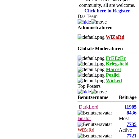
community, all are welcome.
Click here to Register
Das Team
Administratoren
WiZaRd
Globale Moderatoren
FrEEzEr
Kriegsheld
Marcel
Pozilei
Wicked
Top Posters
Benutzername
Beiträge
DarkLord
11985
8436
lanator
Most
7735
WiZaRd
Active
7721