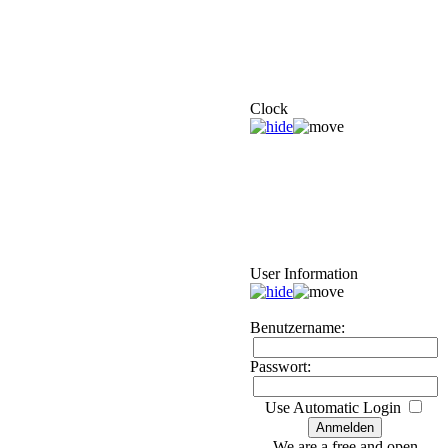
Clock
User Information
Benutzername:
Passwort:
Use Automatic Login
We are a free and open