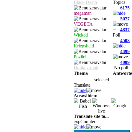
Black Death
Topics
6175
megaman
5077
VEGETA
4837
Wicked
Poll
4508
Kriegsheld
4499
Pozilei
4009
Honkey-tonk
No poll
Thema
Antwort
selected
Translate
Auswählen:
Translate site to...
expCounter