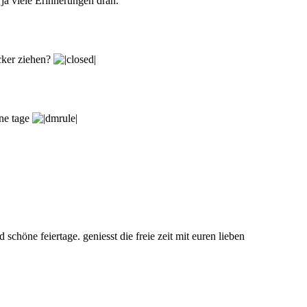
ja viele Erinnerungen dran.
cker ziehen?
ne tage
chöne feiertage. geniesst die freie zeit mit euren lieben