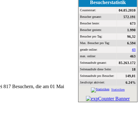
Besucherstatistik
Counterstart:
04.05.2010
Besucher gesamt:
572.191
Besucher heute:
673
Besucher gestern:
1.990
Besucher pro Tag:
96,32
Max. Besucher pro Tag:
6.594
gerade online:
43
max. online:
463
Seitenaufrufe gesamt:
85.263.172
Seitenaufrufe diese Seite:
18
Seitenaufrufe pro Besucher:
149,01
JavaScript aktiviert:
6.24%
bei 817 Besuchern, die am 01 Mai
Statistiken