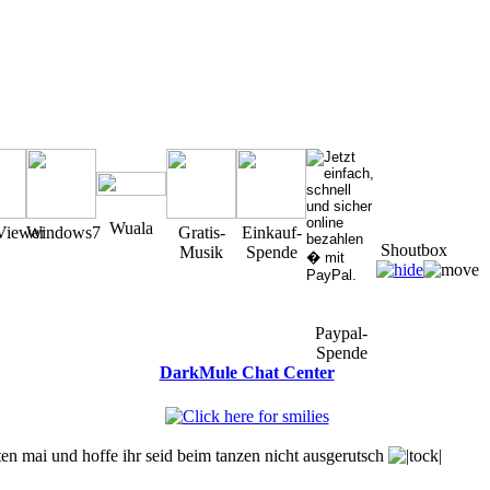
Wuala
Viewer
Windows7
Gratis-
Einkauf-
Shoutbox
Musik
Spende
Paypal-
Spende
DarkMule Chat Center
You must be a Registered User to Chat in the Shoutbox
en mai und hoffe ihr seid beim tanzen nicht ausgerutsch