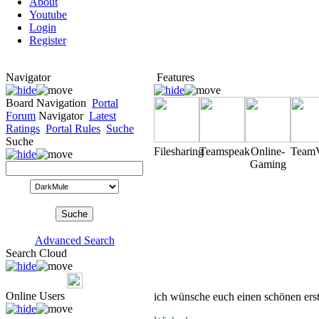
About
Youtube
Login
Register
Navigator
Features
Board Navigation
Portal
Forum
Navigator
Latest
Ratings
Portal Rules
Suche
Suche
Filesharing
Teamspeak
Online-
Team
Gaming
Advanced Search
Search Cloud
Online Users
ich wünsche euch einen schönen erst