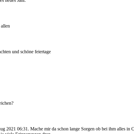
s neues Jahr.
 allen
chten und schöne feiertage
eichen?
 2021 06:31. Mache mir da schon lange Sorgen ob bei ihm alles in O