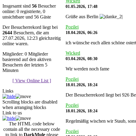
Wicked
Insgesamt sind
56
Besucher
01.05.2026, 17:48
online: 0 registrierte, 0
Grüße aus Berlin
unsichtbare und 56 Gäste
Pozilei
Der Besucherrekord liegt bei
18.04.2026, 06:26
2644
Besuchern, die am
27.07.2026, 12:23 gleichzeitig
ich wünsche euch allen schöne oste
online waren.
Wicked
Mitglieder: 0 Mitglieder
03.04.2026, 08:30
basierend auf den aktiven
Besuchern der letzten 5
Wir werden noch fame
Minuten
Pozilei
[ View Online List ]
18.01.2026, 18:24
Links
Der Besucherrekord liegt bei 926 Be
Scrolling blocks are disabled
Pozilei
when arranging blocks
18.01.2026, 18:24
Link to us
Regelmäßig wischen wir Staub, sonst
The HTML code below
contain all the necessary code
Pozilei
to link to
DarkMule
please