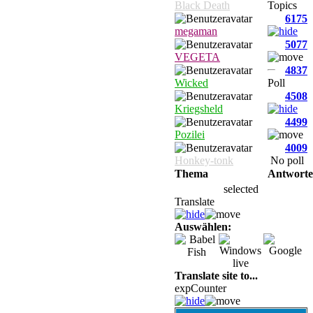
Black Death
Topics
6175
megaman
5077
VEGETA
4837
Wicked
Poll
4508
Kriegsheld
4499
Pozilei
4009
Honkey-tonk
No poll
Thema
Antwort
selected
Translate
Auswählen:
Translate site to...
expCounter