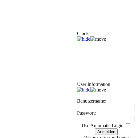
Clock
User Information
Benutzername:
Passwort:
Use Automatic Login
We are a free and open