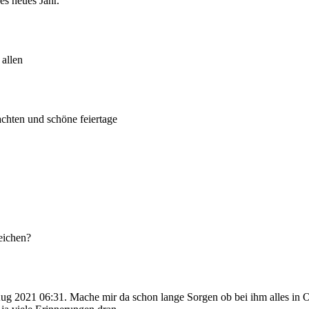
s neues Jahr.
 allen
chten und schöne feiertage
eichen?
 2021 06:31. Mache mir da schon lange Sorgen ob bei ihm alles in O