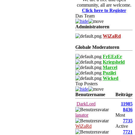
community, all are welcome.
Click here to Register
Das Team
Administratoren
WiZaRd
Globale Moderatoren
FrEEzEr
Kriegsheld
Marcel
Pozilei
Wicked
Top Posters
Benutzername
Beiträge
DarkLord
11985
8436
lanator
Most
7735
WiZaRd
Active
7721