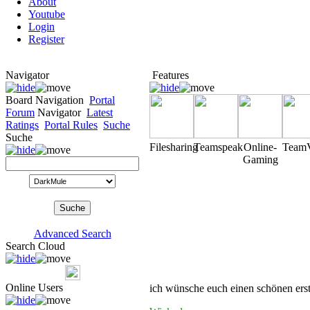
About
Youtube
Login
Register
Navigator
Features
Board Navigation
Portal
Forum
Navigator
Latest
Ratings
Portal Rules
Suche
Suche
Filesharing
Teamspeak
Online-
Team
Gaming
Advanced Search
Search Cloud
Online Users
ich wünsche euch einen schönen erst