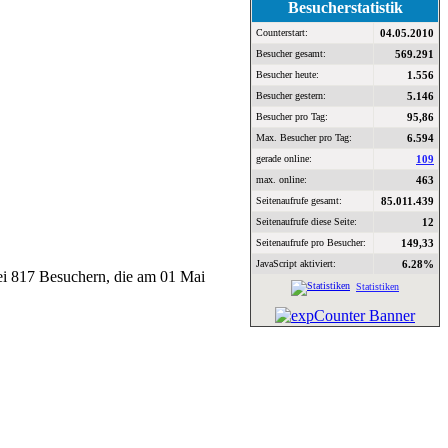
Besucherstatistik
Counterstart:
04.05.2010
Besucher gesamt:
569.291
Besucher heute:
1.556
Besucher gestern:
5.146
Besucher pro Tag:
95,86
Max. Besucher pro Tag:
6.594
gerade online:
109
max. online:
463
Seitenaufrufe gesamt:
85.011.439
Seitenaufrufe diese Seite:
12
Seitenaufrufe pro Besucher:
149,33
JavaScript aktiviert:
6.28%
bei 817 Besuchern, die am 01 Mai
Statistiken