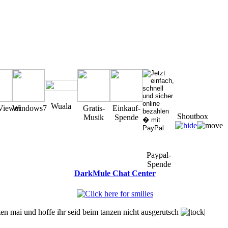
Wuala
Viewer
Windows7
Gratis-
Einkauf-
Shoutbox
Musik
Spende
Paypal-
Spende
DarkMule Chat Center
You must be a Registered User to Chat in the Shoutbox
en mai und hoffe ihr seid beim tanzen nicht ausgerutsch