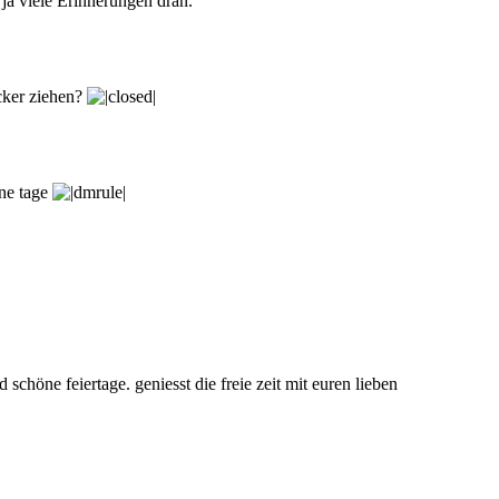
ja viele Erinnerungen dran.
cker ziehen?
ne tage
chöne feiertage. geniesst die freie zeit mit euren lieben