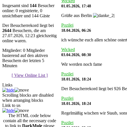
Wicked
Insgesamt sind
144
Besucher
01.05.2026, 17:48
online: 0 registrierte, 0
Grüße aus Berlin
unsichtbare und 144 Gäste
Pozilei
Der Besucherrekord liegt bei
18.04.2026, 06:26
2644
Besuchern, die am
27.07.2026, 12:23 gleichzeitig
ich wünsche euch allen schöne oste
online waren.
Wicked
Mitglieder: 0 Mitglieder
03.04.2026, 08:30
basierend auf den aktiven
Besuchern der letzten 5
Wir werden noch fame
Minuten
Pozilei
[ View Online List ]
18.01.2026, 18:24
Links
Der Besucherrekord liegt bei 926 Be
Scrolling blocks are disabled
Pozilei
when arranging blocks
18.01.2026, 18:24
Link to us
Regelmäßig wischen wir Staub, sonst
The HTML code below
contain all the necessary code
Pozilei
to link to
DarkMule
please