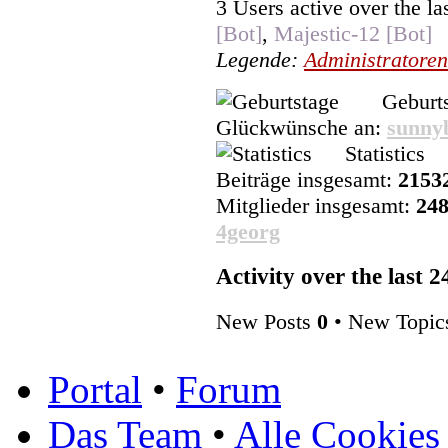
3 Users active over the la
[Bot]
,
Majestic-12 [Bot]
Legende:
Administratoren
Geburts
Glückwünsche an:
sunny
Statistics
Beiträge insgesamt:
2153
Mitglieder insgesamt:
24
4georg
Activity over the last 
New Posts
0
• New Topi
Portal
•
Forum
Das Team
•
Alle Cookies