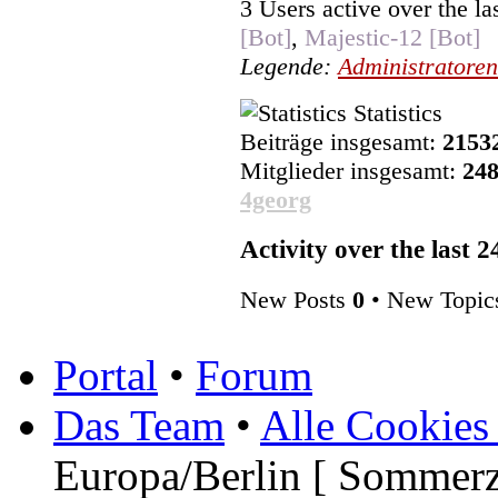
3 Users active over the la
[Bot]
,
Majestic-12 [Bot]
Legende:
Administratoren
Statistics
Beiträge insgesamt:
2153
Mitglieder insgesamt:
24
4georg
Activity over the last 
New Posts
0
• New Topi
Portal
•
Forum
Das Team
•
Alle Cookies
Europa/Berlin [ Sommerz