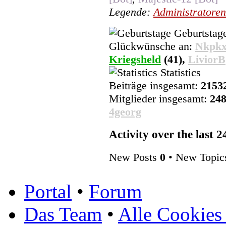
Legende:
Administratoren
Geburtstag
Glückwünsche an:
Nkpkx
Kriegsheld
(41),
LiviorB
Statistics
Beiträge insgesamt:
2153
Mitglieder insgesamt:
24
4georg
Activity over the last 
New Posts
0
• New Topi
Portal
•
Forum
Das Team
•
Alle Cookies