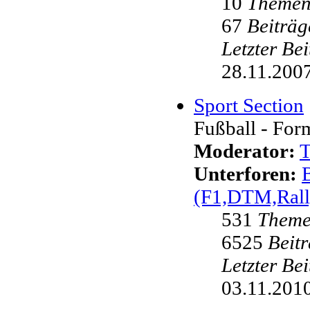
10
Theme
67
Beiträg
Letzter Be
28.11.2007
Sport Section
Fußball - Form
Moderator:
Unterforen:
(F1,DTM,Rall
531
Them
6525
Beit
Letzter Be
03.11.2010