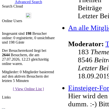
Advanced Search
Beiträge
Search Cloud
Letzter Be
Online Users
An alle Mitgli
Insgesamt sind
198
Besucher
online: 0 registrierte, 0 unsichtbare
Moderator:
und 198 Gäste
183
Them
Der Besucherrekord liegt bei
2644
Besuchern, die am
8546
Beit
27.07.2026, 12:23 gleichzeitig
online waren.
Letzter Be
Mitglieder: 0 Mitglieder basierend
18.09.2019
auf den aktiven Besuchern der
letzten 5 Minuten
Einsteiger-F
[ View Online List ]
Hier wird den
Links
dumm. :-) Bit