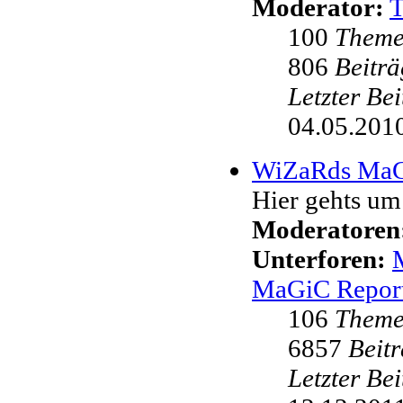
Moderator:
100
Them
806
Beiträ
Letzter Be
04.05.2010
WiZaRds Ma
Hier gehts u
Moderatoren
Unterforen:
MaGiC Repor
106
Them
6857
Beit
Letzter Be