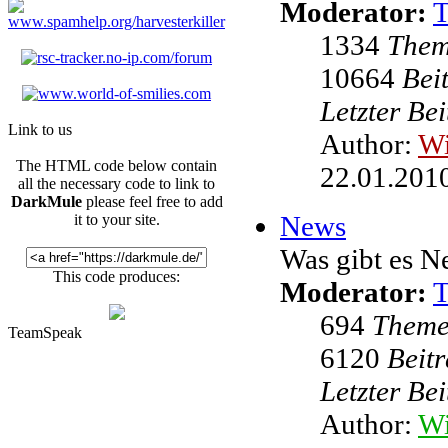
Moderator:
1334
The
10664
Bei
Letzter Be
Link to us
Author:
W
The HTML code below contain
22.01.2010
all the necessary code to link to
DarkMule
please feel free to add
News
it to your site.
Was gibt es N
This code produces:
Moderator:
694
Them
TeamSpeak
6120
Beit
Letzter Be
Author:
Wi