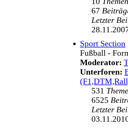
10
Theme
67
Beiträg
Letzter Be
28.11.2007
Sport Section
Fußball - Form
Moderator:
Unterforen:
(F1,DTM,Rall
531
Them
6525
Beit
Letzter Be
03.11.2010