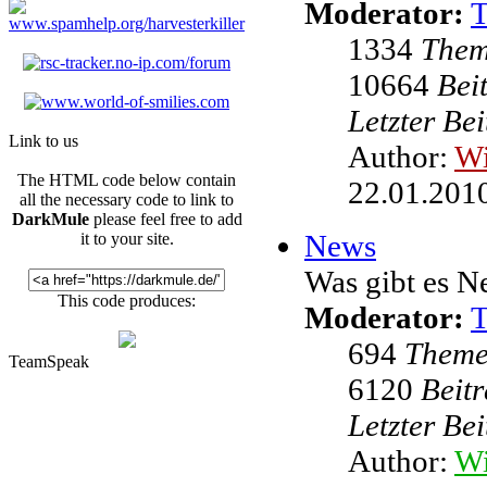
Moderator:
1334
The
10664
Bei
Letzter Be
Link to us
Author:
W
The HTML code below contain
22.01.2010
all the necessary code to link to
DarkMule
please feel free to add
News
it to your site.
Was gibt es N
This code produces:
Moderator:
694
Them
TeamSpeak
6120
Beit
Letzter Be
Author:
Wi