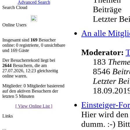
Advanced Search
Beiträge
Search Cloud
Letzter Be
Online Users
An alle Mitgli
Insgesamt sind
169
Besucher
online: 0 registrierte, 0 unsichtbare
Moderator:
und 169 Gäste
183
Them
Der Besucherrekord liegt bei
2644
Besuchern, die am
8546
Beit
27.07.2026, 12:23 gleichzeitig
online waren.
Letzter Be
Mitglieder: 0 Mitglieder basierend
18.09.2019
auf den aktiven Besuchern der
letzten 5 Minuten
Einsteiger-F
[ View Online List ]
Hier wird den
Links
dumm. :-) Bit