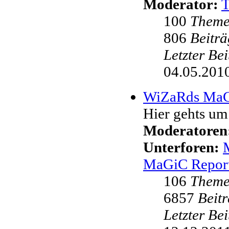
Moderator:
100
Them
806
Beiträ
Letzter Be
04.05.2010
WiZaRds Ma
Hier gehts u
Moderatoren
Unterforen:
MaGiC Repor
106
Them
6857
Beit
Letzter Be