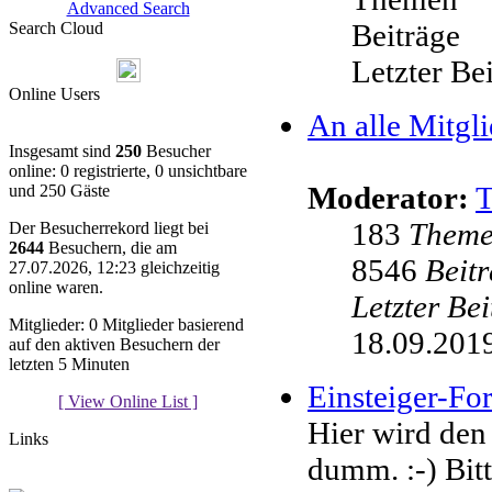
Advanced Search
Beiträge
Search Cloud
Letzter Be
Online Users
An alle Mitgli
Insgesamt sind
250
Besucher
online: 0 registrierte, 0 unsichtbare
Moderator:
und 250 Gäste
183
Them
Der Besucherrekord liegt bei
2644
Besuchern, die am
8546
Beit
27.07.2026, 12:23 gleichzeitig
online waren.
Letzter Be
Mitglieder: 0 Mitglieder basierend
18.09.2019
auf den aktiven Besuchern der
letzten 5 Minuten
Einsteiger-F
[ View Online List ]
Hier wird den
Links
dumm. :-) Bit