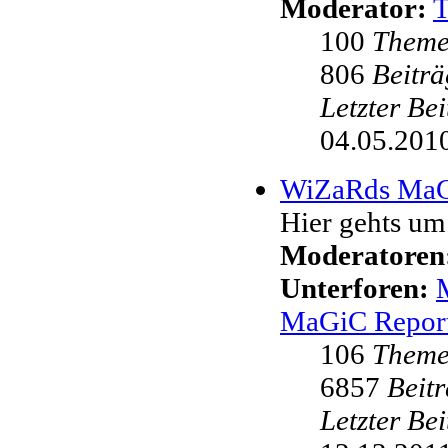
Moderator:
100
Them
806
Beiträ
Letzter Be
04.05.2010
WiZaRds Ma
Hier gehts u
Moderatoren
Unterforen:
MaGiC Repor
106
Them
6857
Beit
Letzter Be