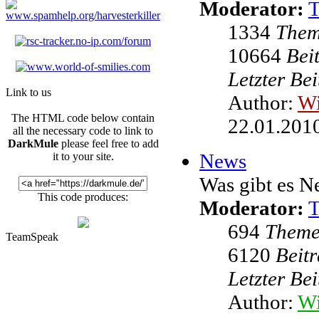
Moderator:
1334
The
10664
Bei
Letzter Be
Link to us
Author:
W
The HTML code below contain
22.01.2010
all the necessary code to link to
DarkMule
please feel free to add
News
it to your site.
Was gibt es N
This code produces:
Moderator:
694
Them
TeamSpeak
6120
Beit
Letzter Be
Author:
Wi