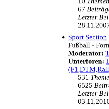
10
Theme
67
Beiträg
Letzter Be
28.11.2007
Sport Section
Fußball - Form
Moderator:
Unterforen:
(F1,DTM,Rall
531
Them
6525
Beit
Letzter Be
03.11.2010