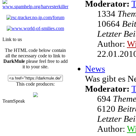
Moderator:
1334
The
10664
Bei
Letzter Be
Link to us
Author:
W
The HTML code below contain
22.01.2010
all the necessary code to link to
DarkMule
please feel free to add
News
it to your site.
Was gibt es N
This code produces:
Moderator:
694
Them
TeamSpeak
6120
Beit
Letzter Be
Author:
Wi