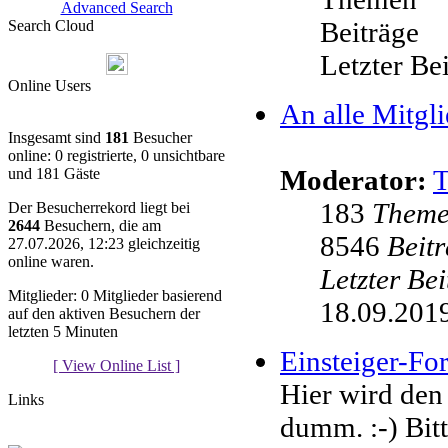
Advanced Search
Beiträge
Search Cloud
Letzter Be
Online Users
An alle Mitgli
Insgesamt sind
181
Besucher
online: 0 registrierte, 0 unsichtbare
Moderator:
und 181 Gäste
183
Them
Der Besucherrekord liegt bei
2644
Besuchern, die am
8546
Beit
27.07.2026, 12:23 gleichzeitig
online waren.
Letzter Be
Mitglieder: 0 Mitglieder basierend
18.09.2019
auf den aktiven Besuchern der
letzten 5 Minuten
Einsteiger-F
[ View Online List ]
Hier wird den
Links
dumm. :-) Bit