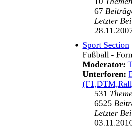
10
Theme
67
Beiträg
Letzter Be
28.11.2007
Sport Section
Fußball - Form
Moderator:
Unterforen:
(F1,DTM,Rall
531
Them
6525
Beit
Letzter Be
03.11.2010