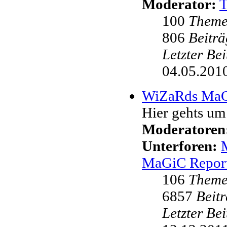
Moderator:
100
Them
806
Beiträ
Letzter Be
04.05.2010
WiZaRds Ma
Hier gehts u
Moderatoren
Unterforen:
MaGiC Repor
106
Them
6857
Beit
Letzter Be