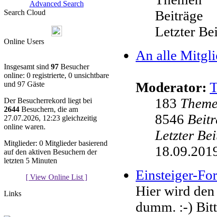
Advanced Search
Beiträge
Search Cloud
Letzter Be
Online Users
An alle Mitgli
Insgesamt sind
97
Besucher
online: 0 registrierte, 0 unsichtbare
Moderator:
und 97 Gäste
183
Them
Der Besucherrekord liegt bei
2644
Besuchern, die am
8546
Beit
27.07.2026, 12:23 gleichzeitig
online waren.
Letzter Be
Mitglieder: 0 Mitglieder basierend
18.09.2019
auf den aktiven Besuchern der
letzten 5 Minuten
Einsteiger-F
[ View Online List ]
Hier wird den
Links
dumm. :-) Bit