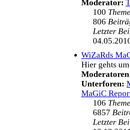
Moderator:
100
Them
806
Beiträ
Letzter Be
04.05.2010
WiZaRds Ma
Hier gehts u
Moderatoren
Unterforen:
MaGiC Repor
106
Them
6857
Beit
Letzter Be