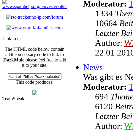
Moderator:
1334
The
10664
Bei
Letzter Be
Link to us
Author:
W
The HTML code below contain
22.01.2010
all the necessary code to link to
DarkMule
please feel free to add
News
it to your site.
Was gibt es N
This code produces:
Moderator:
694
Them
TeamSpeak
6120
Beit
Letzter Be
Author:
Wi