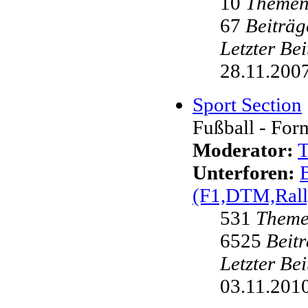
10
Theme
67
Beiträg
Letzter Be
28.11.2007
Sport Section
Fußball - Form
Moderator:
Unterforen:
(F1,DTM,Rall
531
Them
6525
Beit
Letzter Be
03.11.2010