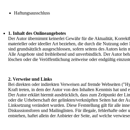
Haftungsausschluss
1. Inhalt des Onlineangebotes
Der Autor übernimmt keinerlei Gewähr für die Aktualität, Korrekth
materieller oder ideeller Art beziehen, die durch die Nutzung od
sind grundsätzlich ausgeschlossen, sofern seitens des Autors kein 
Alle Angebote sind freibleibend und unverbindlich. Der Autor beh
löschen oder die Veröffentlichung zeitweise oder endgültig einzust
2. Verweise und Links
Bei direkten oder indirekten Verweisen auf fremde Webseiten ("Hy
Kraft treten, in dem der Autor von den Inhalten Kenntnis hat und 
Der Autor erklärt hiermit ausdrücklich, dass zum Zeitpunkt der Lin
oder die Urheberschaft der gelinkten/verknüpften Seiten hat der Aut
Linksetzung verändert wurden. Diese Feststellung gilt für alle in
Diskussionsforen und Mailinglisten. Für illegale, fehlerhafte ode
entstehen, haftet allein der Anbieter der Seite, auf welche verwies