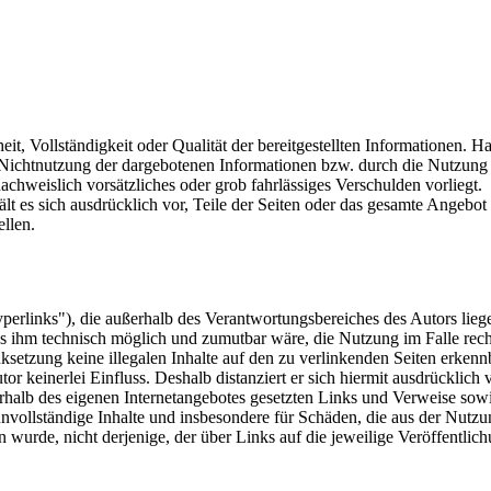
eit, Vollständigkeit oder Qualität der bereitgestellten Informationen.
er Nichtnutzung der dargebotenen Informationen bzw. durch die Nutzung 
nachweislich vorsätzliches oder grob fahrlässiges Verschulden vorliegt.
ält es sich ausdrücklich vor, Teile der Seiten oder das gesamte Angeb
ellen.
perlinks"), die außerhalb des Verantwortungsbereiches des Autors liege
es ihm technisch möglich und zumutbar wäre, die Nutzung im Falle rech
ksetzung keine illegalen Inhalte auf den zu verlinkenden Seiten erkenn
or keinerlei Einfluss. Deshalb distanziert er sich hiermit ausdrücklich v
nerhalb des eigenen Internetangebotes gesetzten Links und Verweise so
r unvollständige Inhalte und insbesondere für Schäden, die aus der Nut
en wurde, nicht derjenige, der über Links auf die jeweilige Veröffentlich