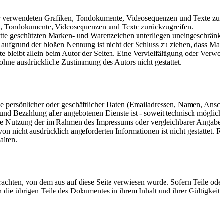
 der verwendeten Grafiken, Tondokumente, Videosequenzen und Texte zu 
en, Tondokumente, Videosequenzen und Texte zurückzugreifen.
ritte geschützten Marken- und Warenzeichen unterliegen uneingeschrä
 aufgrund der bloßen Nennung ist nicht der Schluss zu ziehen, dass Ma
jekte bleibt allein beim Autor der Seiten. Eine Vervielfältigung oder 
 ohne ausdrückliche Zustimmung des Autors nicht gestattet.
 persönlicher oder geschäftlicher Daten (Emailadressen, Namen, Anschri
 und Bezahlung aller angebotenen Dienste ist - soweit technisch mögl
e Nutzung der im Rahmen des Impressums oder vergleichbarer Angaben 
 nicht ausdrücklich angeforderten Informationen ist nicht gestattet. 
alten.
etrachten, von dem aus auf diese Seite verwiesen wurde. Sofern Teile o
ben die übrigen Teile des Dokumentes in ihrem Inhalt und ihrer Gültigkei