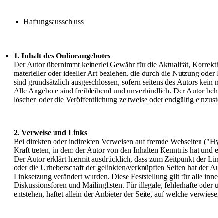
Haftungsausschluss
1. Inhalt des Onlineangebotes
Der Autor übernimmt keinerlei Gewähr für die Aktualität, Korrekth
materieller oder ideeller Art beziehen, die durch die Nutzung od
sind grundsätzlich ausgeschlossen, sofern seitens des Autors kein 
Alle Angebote sind freibleibend und unverbindlich. Der Autor beh
löschen oder die Veröffentlichung zeitweise oder endgültig einzust
2. Verweise und Links
Bei direkten oder indirekten Verweisen auf fremde Webseiten ("Hy
Kraft treten, in dem der Autor von den Inhalten Kenntnis hat und 
Der Autor erklärt hiermit ausdrücklich, dass zum Zeitpunkt der Lin
oder die Urheberschaft der gelinkten/verknüpften Seiten hat der Aut
Linksetzung verändert wurden. Diese Feststellung gilt für alle in
Diskussionsforen und Mailinglisten. Für illegale, fehlerhafte ode
entstehen, haftet allein der Anbieter der Seite, auf welche verwies