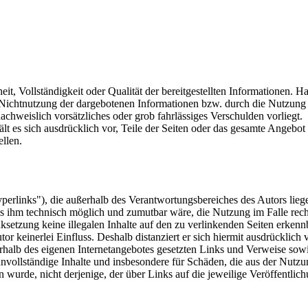
eit, Vollständigkeit oder Qualität der bereitgestellten Informationen.
er Nichtnutzung der dargebotenen Informationen bzw. durch die Nutzung 
nachweislich vorsätzliches oder grob fahrlässiges Verschulden vorliegt.
ält es sich ausdrücklich vor, Teile der Seiten oder das gesamte Angeb
ellen.
perlinks"), die außerhalb des Verantwortungsbereiches des Autors liege
es ihm technisch möglich und zumutbar wäre, die Nutzung im Falle rech
ksetzung keine illegalen Inhalte auf den zu verlinkenden Seiten erkenn
or keinerlei Einfluss. Deshalb distanziert er sich hiermit ausdrücklich v
nerhalb des eigenen Internetangebotes gesetzten Links und Verweise so
r unvollständige Inhalte und insbesondere für Schäden, die aus der Nut
en wurde, nicht derjenige, der über Links auf die jeweilige Veröffentlich