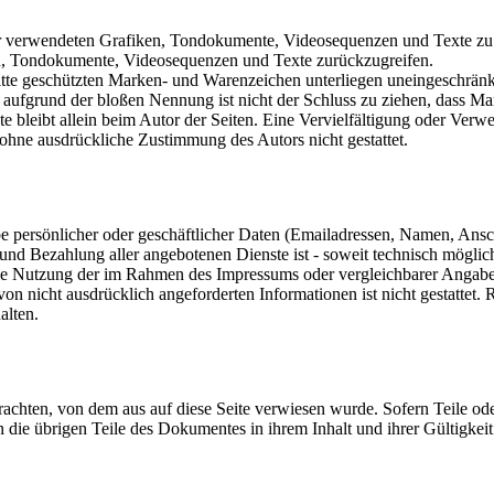
 der verwendeten Grafiken, Tondokumente, Videosequenzen und Texte zu 
en, Tondokumente, Videosequenzen und Texte zurückzugreifen.
ritte geschützten Marken- und Warenzeichen unterliegen uneingeschrä
 aufgrund der bloßen Nennung ist nicht der Schluss zu ziehen, dass Ma
jekte bleibt allein beim Autor der Seiten. Eine Vervielfältigung oder 
 ohne ausdrückliche Zustimmung des Autors nicht gestattet.
 persönlicher oder geschäftlicher Daten (Emailadressen, Namen, Anschri
 und Bezahlung aller angebotenen Dienste ist - soweit technisch mögl
e Nutzung der im Rahmen des Impressums oder vergleichbarer Angaben 
 nicht ausdrücklich angeforderten Informationen ist nicht gestattet. 
alten.
etrachten, von dem aus auf diese Seite verwiesen wurde. Sofern Teile o
ben die übrigen Teile des Dokumentes in ihrem Inhalt und ihrer Gültigkei