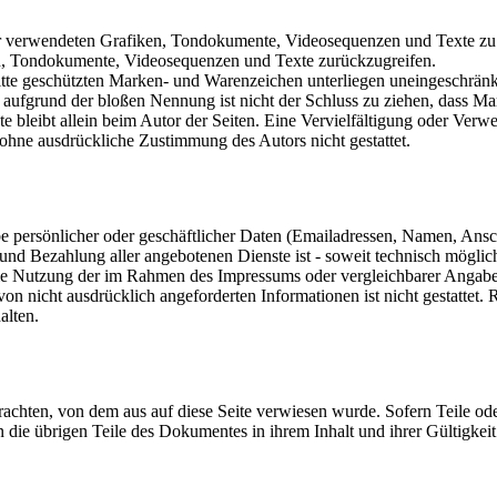
 der verwendeten Grafiken, Tondokumente, Videosequenzen und Texte zu 
en, Tondokumente, Videosequenzen und Texte zurückzugreifen.
ritte geschützten Marken- und Warenzeichen unterliegen uneingeschrä
 aufgrund der bloßen Nennung ist nicht der Schluss zu ziehen, dass Ma
jekte bleibt allein beim Autor der Seiten. Eine Vervielfältigung oder 
 ohne ausdrückliche Zustimmung des Autors nicht gestattet.
 persönlicher oder geschäftlicher Daten (Emailadressen, Namen, Anschri
 und Bezahlung aller angebotenen Dienste ist - soweit technisch mögl
e Nutzung der im Rahmen des Impressums oder vergleichbarer Angaben 
 nicht ausdrücklich angeforderten Informationen ist nicht gestattet. 
alten.
etrachten, von dem aus auf diese Seite verwiesen wurde. Sofern Teile o
ben die übrigen Teile des Dokumentes in ihrem Inhalt und ihrer Gültigkei