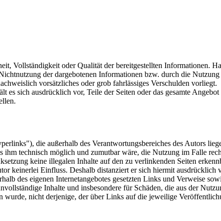
eit, Vollständigkeit oder Qualität der bereitgestellten Informationen.
er Nichtnutzung der dargebotenen Informationen bzw. durch die Nutzung 
nachweislich vorsätzliches oder grob fahrlässiges Verschulden vorliegt.
ält es sich ausdrücklich vor, Teile der Seiten oder das gesamte Angeb
ellen.
perlinks"), die außerhalb des Verantwortungsbereiches des Autors liege
es ihm technisch möglich und zumutbar wäre, die Nutzung im Falle rech
ksetzung keine illegalen Inhalte auf den zu verlinkenden Seiten erkenn
or keinerlei Einfluss. Deshalb distanziert er sich hiermit ausdrücklich v
nerhalb des eigenen Internetangebotes gesetzten Links und Verweise so
r unvollständige Inhalte und insbesondere für Schäden, die aus der Nut
en wurde, nicht derjenige, der über Links auf die jeweilige Veröffentlich