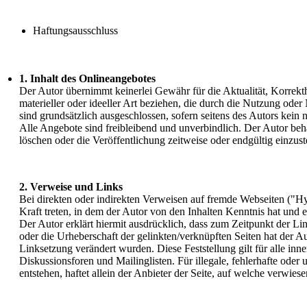
Haftungsausschluss
1. Inhalt des Onlineangebotes
Der Autor übernimmt keinerlei Gewähr für die Aktualität, Korrekth
materieller oder ideeller Art beziehen, die durch die Nutzung od
sind grundsätzlich ausgeschlossen, sofern seitens des Autors kein 
Alle Angebote sind freibleibend und unverbindlich. Der Autor beh
löschen oder die Veröffentlichung zeitweise oder endgültig einzust
2. Verweise und Links
Bei direkten oder indirekten Verweisen auf fremde Webseiten ("Hy
Kraft treten, in dem der Autor von den Inhalten Kenntnis hat und 
Der Autor erklärt hiermit ausdrücklich, dass zum Zeitpunkt der Lin
oder die Urheberschaft der gelinkten/verknüpften Seiten hat der Aut
Linksetzung verändert wurden. Diese Feststellung gilt für alle in
Diskussionsforen und Mailinglisten. Für illegale, fehlerhafte ode
entstehen, haftet allein der Anbieter der Seite, auf welche verwies