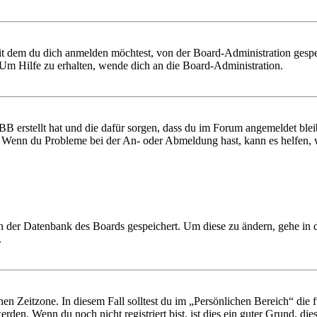
it dem du dich anmelden möchtest, von der Board-Administration gespe
Um Hilfe zu erhalten, wende dich an die Board-Administration.
BB erstellt hat und die dafür sorgen, dass du im Forum angemeldet ble
t. Wenn du Probleme bei der An- oder Abmeldung hast, kann es helfen,
 in der Datenbank des Boards gespeichert. Um diese zu ändern, gehe in
.
en Zeitzone. In diesem Fall solltest du im „Persönlichen Bereich“ die fü
den. Wenn du noch nicht registriert bist, ist dies ein guter Grund, dies 