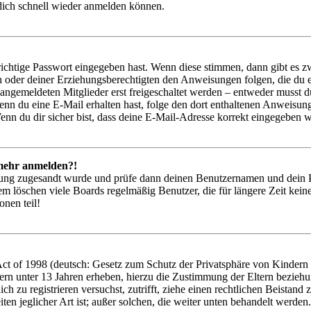
 dich schnell wieder anmelden können.
richtige Passwort eingegeben hast. Wenn diese stimmen, dann gibt es
ern oder deiner Erziehungsberechtigten den Anweisungen folgen, die du e
 angemeldeten Mitglieder erst freigeschaltet werden – entweder musst du
. Wenn du eine E-Mail erhalten hast, folge den dort enthaltenen Anweis
nn du dir sicher bist, dass deine E-Mail-Adresse korrekt eingegeben w
t mehr anmelden?!
rierung zugesandt wurde und prüfe dann deinen Benutzernamen und dein 
em löschen viele Boards regelmäßig Benutzer, die für längere Zeit kei
onen teil!
 of 1998 (deutsch: Gesetz zum Schutz der Privatsphäre von Kindern im
ern unter 13 Jahren erheben, hierzu die Zustimmung der Eltern bezieh
 dich zu registrieren versuchst, zutrifft, ziehe einen rechtlichen Beist
ten jeglicher Art ist; außer solchen, die weiter unten behandelt werden.