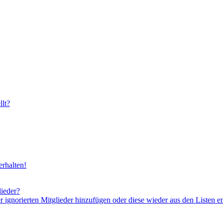
lt?
rhalten!
lieder?
er ignorierten Mitglieder hinzufügen oder diese wieder aus den Listen e